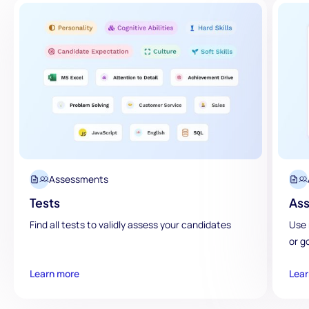
Assessments
Tests
Ass
Find all tests to validly assess your candidates
Use 
or g
Learn more
Lear