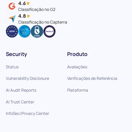
4.6
Classificação no G2
4.8
Classificação no Capterra
Security
Produto
Status
Avaliações
Vulnerability Disclosure
Verificações de Referência
AI Audit Reports
Plataforma
AI Trust Center
InfoSec/Privacy Center