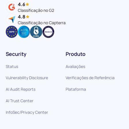
4.6
Classificação no G2
4.8
Classificação no Capterra
Security
Produto
Status
Avaliações
Vulnerability Disclosure
Verificações de Referência
AI Audit Reports
Plataforma
AI Trust Center
InfoSec/Privacy Center