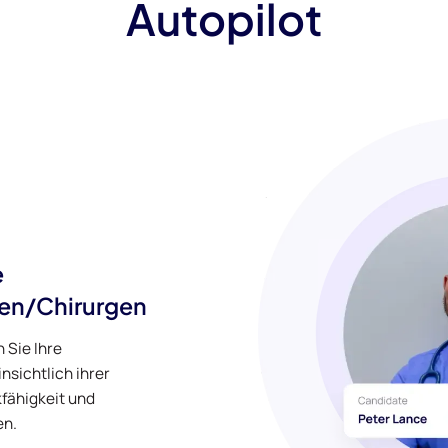
Autopilot
e
ten/Chirurgen
n Sie Ihre
nsichtlich ihrer
kfähigkeit und
en.