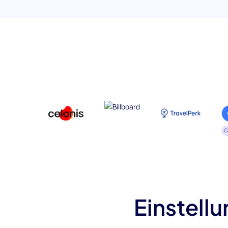
C
Einstell