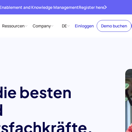
 Enablement and Knowledge Management
Register here
Ressourcen
Company
DE
Einloggen
Demo buchen
die besten
d
sfachkräfte.