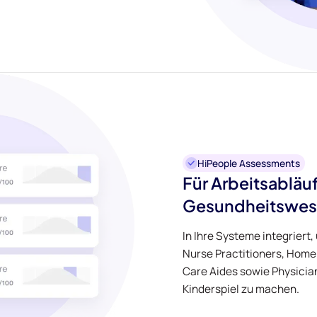
HiPeople Assessments
Für Arbeitsabläu
Gesundheitswese
In Ihre Systeme integriert
Nurse Practitioners, Home
Care Aides sowie Physicia
Kinderspiel zu machen.