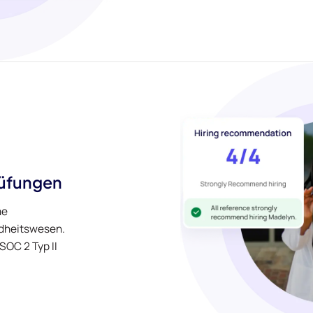
üfungen
me
dheitswesen.
OC 2 Typ II