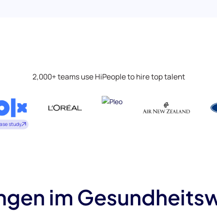
2,000+ teams use HiPeople to hire top talent
ase study
ungen im Gesundheits