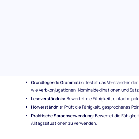
Identifizierung von Kandidaten mit den erforderlichen
Inklusiv und ansprechend:
Bietet eine benutzerfreund
Bewertungsprozess angenehmer und weniger entmuti
Themengebiete des Polnisch (Grundkenntnisse) T
Unsere Polnisch (Grundkenntnisse) Kandidatenbewertung
Themen:
Grundwortschatz:
Bewertet das Wissen über gängige W
Polnisch verwendet werden.
Grundlegende Grammatik:
Testet das Verständnis de
wie Verbkonjugationen, Nominaldeklinationen und Satz
Leseverständnis:
Bewertet die Fähigkeit, einfache pol
Hörverständnis:
Prüft die Fähigkeit, gesprochenes Pol
Praktische Sprachverwendung:
Bewertet die Fähigkeit
Alltagssituationen zu verwenden.