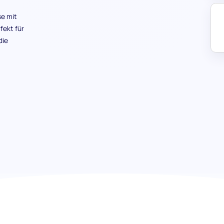
e mit
fekt für
die
Polnisch (Grundkenntnisse) Test:
entfesseln