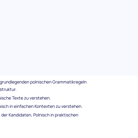
 Sprachkenntnissen.
liche Erfahrung für Kandidaten und macht den
gend.
ests
 umfasst die folgenden wesentlichen
örter und Ausdrücke, die im täglichen
r grundlegenden polnischen Grammatikregeln
struktur.
nische Texte zu verstehen.
nisch in einfachen Kontexten zu verstehen.
 der Kandidaten, Polnisch in praktischen