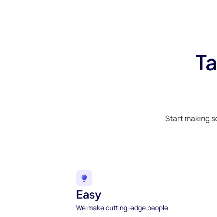
Ta
Start making s
Easy
We make cutting-edge people