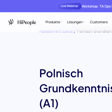
Workshop: TA Ops
Live Webinar
Produkte
Lösungen
Customers
Assessment Library
/
Polnisch Grundken
Polnisch
Grundkenntni
(A1)