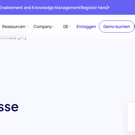
 Enablement and Knowledge Management
Register here
Ressourcen
Company
DE
Einloggen
Demo buchen
ntnisse (A1)
sse