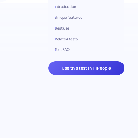
Introduction
Unique features
Best use
Related tests
Test FAQ
Use this test in HiPeople