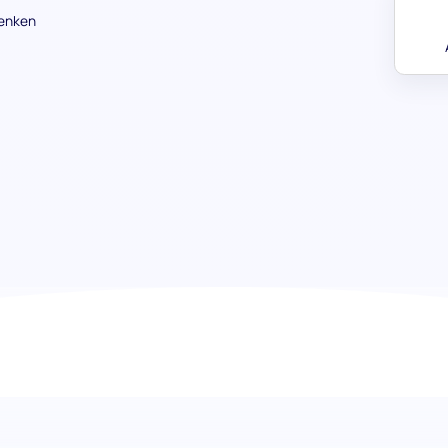
Denken
Assessment zur Problemlösung (F
Identifizierung herausragender 
Unser Assessment zur Problemlösung (Fortgeschritten) ist
Kandidaten zu identifizieren und zu messen, komplexe H