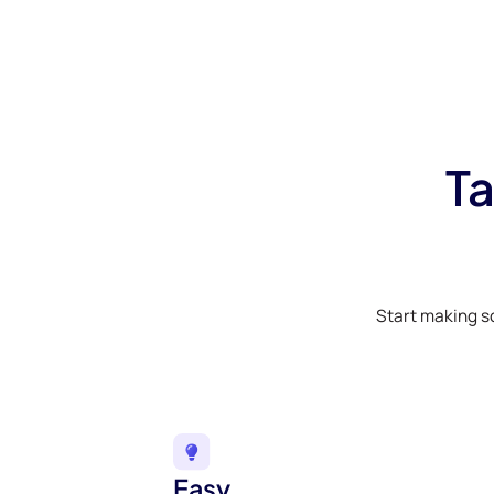
Ta
Start making s
Easy