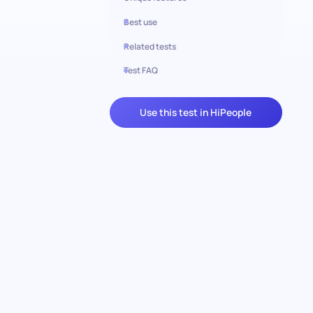
Best use
Related tests
Test FAQ
Use this test in HiPeople