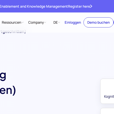
 Enablement and Knowledge Management
Register here
Ressourcen
Company
DE
Einloggen
Demo buchen
rtgeschritten)
ng
ten)
Kognit