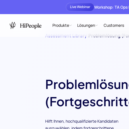
Workshop: TA Ops
Live Webinar
Produkte
Lösungen
Customers
Assessment Library
/
Problemlösung (Fo
Problemlösu
(Fortgeschrit
Hilft Ihnen, hochqualifizierte Kandidaten
auszuwählen, indem fortgeschrittene