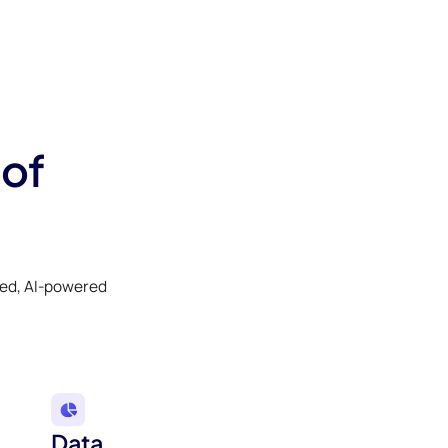
 of
ked, AI-powered
Data