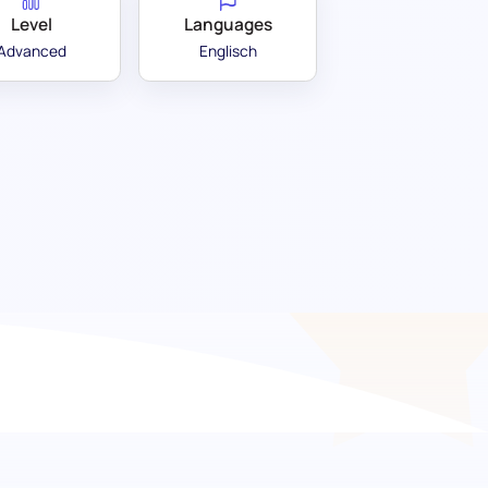
Level
Languages
Advanced
Englisch
ortgeschritten):
Problemlöser
 darauf ausgelegt, die Fähigkeit eines
erausforderungen mit sowohl logischem