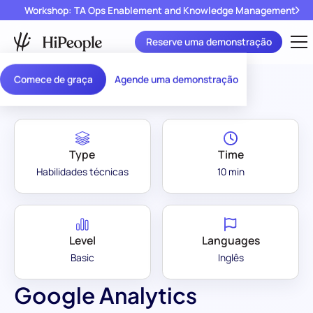
Workshop: TA Ops Enablement and Knowledge Management
Reserve uma demonstração
Assessment Library
/
Google Analytics
Comece de graça
Agende uma demonstração
Type
Time
Habilidades técnicas
10 min
Level
Languages
Basic
Inglês
Google Analytics