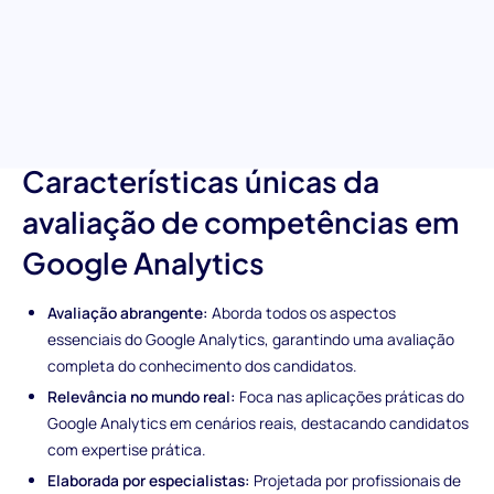
esta poderosa plataforma. Ao avaliar áreas de conhecimento
cruciais, desde a configuração de conta até o
acompanhamento de conversões, esta avaliação garante que a
sua equipa selecione profissionais hábeis em tomar decisões
informadas para otimizar o desempenho do website.
Características únicas da
avaliação de competências em
Google Analytics
Avaliação abrangente:
Aborda todos os aspectos
essenciais do Google Analytics, garantindo uma avaliação
completa do conhecimento dos candidatos.
Relevância no mundo real:
Foca nas aplicações práticas do
Google Analytics em cenários reais, destacando candidatos
com expertise prática.
Elaborada por especialistas:
Projetada por profissionais de