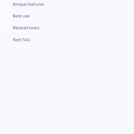
Unique features
Best use
Related tests
Test FAQ
Use this test in HiPeople
Avaliação de Google Analytics:
Garantindo o sucesso
orientado por dados
Uma ferramenta indispensável para navegar no complexo
cenário digital, a avaliação pré-contratação de Google
Analytics avalia a proficiência dos candidatos em aproveitar