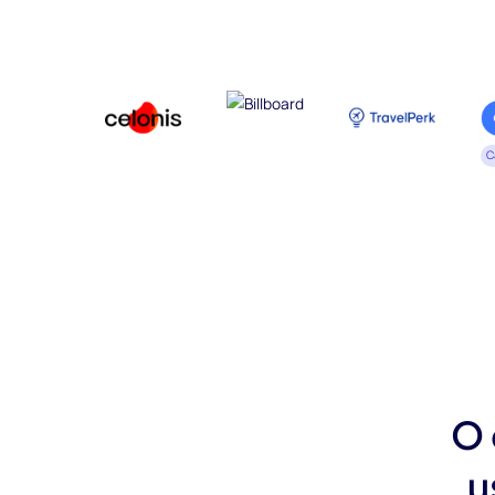
C
O 
u