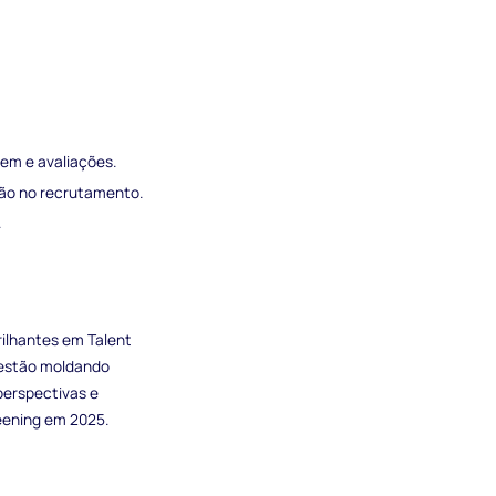
em e avaliações.
ção no recrutamento.
.
rilhantes em Talent
 estão moldando
perspectivas e
eening em 2025.