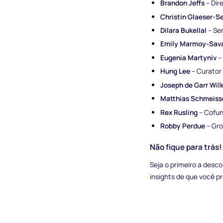
Brandon Jeffs
– Dir
Christin Glaeser-S
Dilara Bukellal
– Se
Emily Marmoy-Sav
Eugenia Martyniv
– 
Hung Lee
– Curator 
Joseph de Garr Wil
Matthias Schmeiss
Rex Rusling
– Cofun
Robby Perdue
– Gro
Não fique para trás!
Seja o primeiro a desco
insights de que você pr