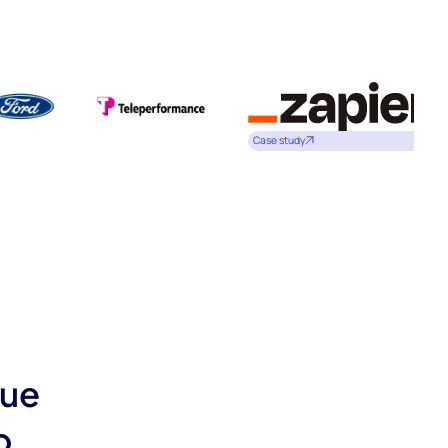
Case study
que
o.