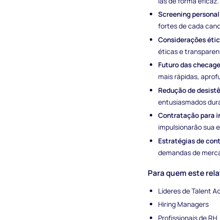
las de forma eficaz.
Screening personal
fortes de cada cand
Considerações étic
éticas e transparen
Futuro das checage
mais rápidas, aprof
Redução de desistê
entusiasmados dura
Contratação para 
impulsionarão sua 
Estratégias de con
demandas de merca
Para quem este rela
Líderes de Talent Ac
Hiring Managers
Profissionais de RH