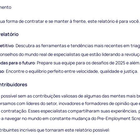
amento
ua forma de contratar e se manter à frente, este relatório é para você.
relatório
titivo
: Descubra as ferramentas e tendências mais recentes em triag
Conselhos do mundo real de especialistas que estão liderando a revolu
das para o futuro
: Prepare sua equipe para os desafios de 2025 e além
so
: Encontre o equilíbrio perfeito entre velocidade, qualidade e justiça.
tribuidores
ia possível sem as contribuições valiosas de algumas das mentes mais b
ersamos com líderes do setor, inovadores e formadores de opinião que
 contratação. Esses especialistas compartilharam suas experiências, 
lo a navegar no mundo em constante mudança do Pre-Employment Scr
ribuintes incríveis que tornaram este relatório possível: