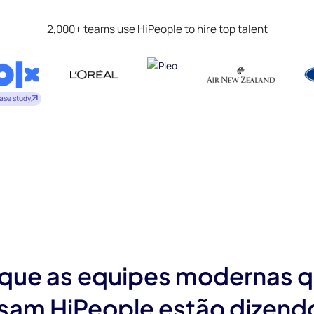
2,000+ teams use HiPeople to hire top talent
ase study
que as equipes modernas 
sam HiPeople estão dizend