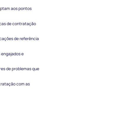
daptam aos pontos
icas de contratação
cações de referência
s engajados e
ores de problemas que
ntratação com as