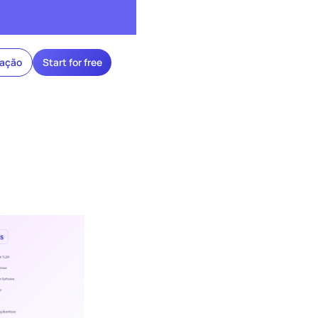
ração
Start for free