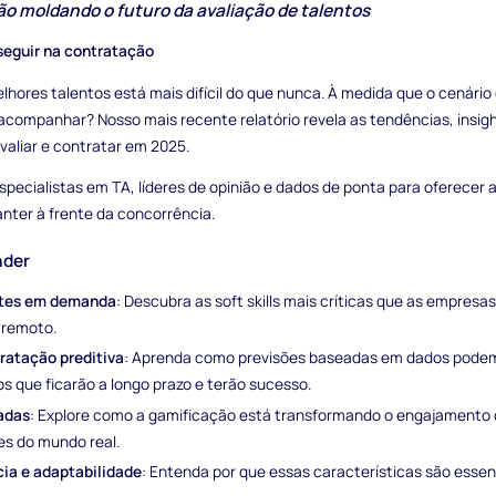
o moldando o futuro da avaliação de talentos
seguir na contratação
lhores talentos está mais difícil do que nunca. À medida que o cenário
acompanhar? Nosso mais recente relatório revela as tendências, insig
avaliar e contratar em 2025.
specialistas em TA, líderes de opinião e dados de ponta para oferecer 
nter à frente da concorrência.
nder
ntes em demanda
: Descubra as soft skills mais críticas que as empres
 remoto.
ratação preditiva
: Aprenda como previsões baseadas em dados podem
s que ficarão a longo prazo e terão sucesso.
adas
: Explore como a gamificação está transformando o engajamento 
es do mundo real.
cia e adaptabilidade
: Entenda por que essas características são esse