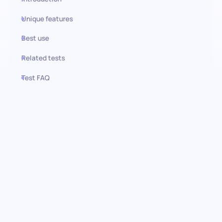
Unique features
Best use
Related tests
Test FAQ
Use this test in HiPeople
Teste de Regulação de Energia:
Encontrar colaboradores
persistentes de alto
desempenho