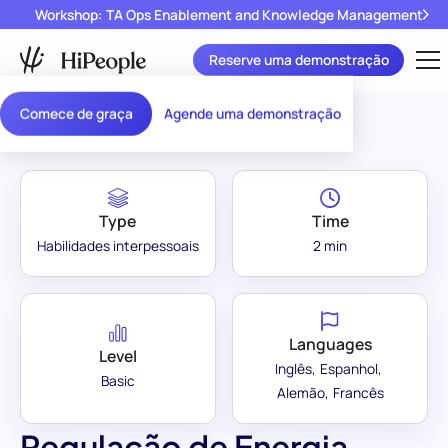
Workshop: TA Ops Enablement and Knowledge Management
Reserve uma demonstração
Assessment Library
/
Regulação de Energia
Comece de graça
Agende uma demonstração
Type
Time
Habilidades interpessoais
2 min
Languages
Level
Inglês
Espanhol
Basic
Alemão
Francês
Regulação de Energia