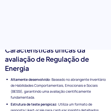
Mergulhe na motivação interna dos seus candidatos com o
teste de regulação de energia. Concebido para avaliar a
resiliência, auto-motivação e competência energética
necessárias para sustentar um desempenho elevado, este
teste é uma ferramenta crucial para identificar colaboradores
que não apenas sobrevivem, mas prosperam em ambientes
desafiadores.
Características únicas da
avaliação de Regulação de
Energia
Altamente desenvolvido:
Baseado no abrangente Inventário
de Habilidades Comportamentais, Emocionais e Sociais
(BESSI), garantindo uma avaliação cientificamente
fundamentada.
Estrutura de teste perspicaz:
Utiliza um formato de
resposta Likert-scale para capturar insights detalhados