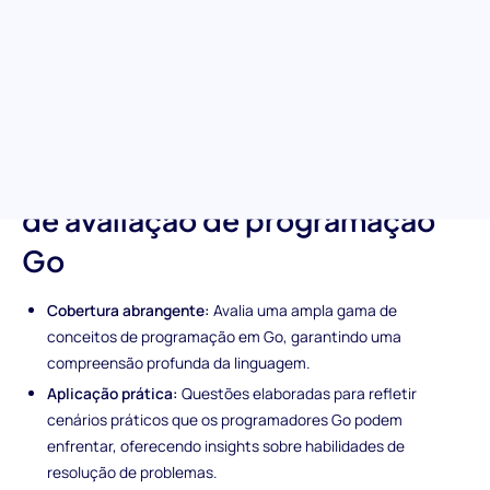
de um candidato em Go, desde a compreensão de goroutines
até a implementação eficiente de estruturas de dados, esta
ferramenta de pré-seleção garante que identifique os melhores
talentos prontos para elevar os seus projetos de
desenvolvimento de software.
Características únicas do teste
de avaliação de programação
Go
Cobertura abrangente:
Avalia uma ampla gama de
conceitos de programação em Go, garantindo uma
compreensão profunda da linguagem.
Aplicação prática:
Questões elaboradas para refletir
cenários práticos que os programadores Go podem
enfrentar, oferecendo insights sobre habilidades de
resolução de problemas.