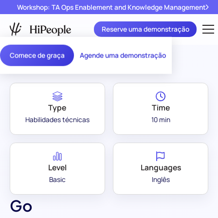
Workshop: TA Ops Enablement and Knowledge Management
Reserve uma demonstração
Assessment Library
/
Go
Comece de graça
Agende uma demonstração
Type
Time
Habilidades técnicas
10 min
Level
Languages
Basic
Inglês
Go