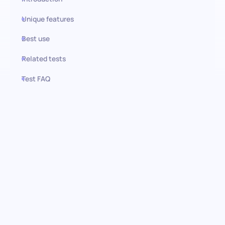
Unique features
Best use
Related tests
Test FAQ
Use this test in HiPeople
Avaliação de expertise em
programação Go: Identificação
de talento de alto nível
Explore o mundo de Go com o nosso abrangente teste de
expertise em programação Go. Projetado para avaliar o domínio