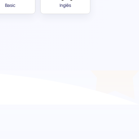
Basic
Inglês
 expertise em bases de
iação pré-emprego de Oracle DBMS.
proficiência de um candidato no Sistema de
 a lacuna entre potencial e especialização.
 ou em aprimorar o desempenho da base de