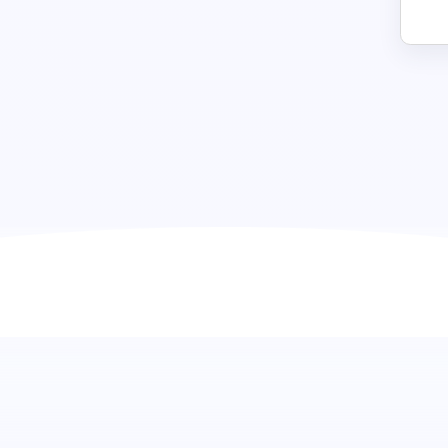
Avaliação Oracle DBMS: Avaliar a
dados
Explore o âmago da gestão de bases de dados com a aval
Elaborada para avaliar minuciosamente a compreensão e 
Gestão de Bases de Dados Oracle, esta avaliação preenche
Quer esteja focado em garantir a integridade dos dados