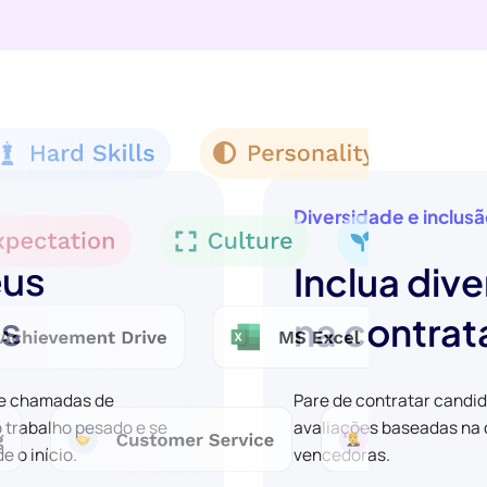
Diversidade e inclus
eus
Inclua dive
os
na contra
 e chamadas de
Pare de contratar candi
o trabalho pesado e se
avaliações baseadas na c
 o início.
vencedoras.