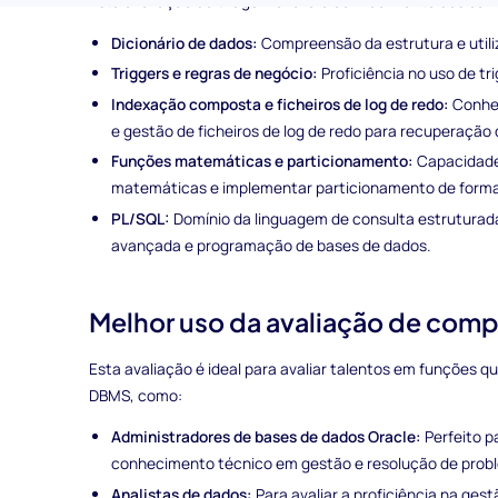
Esta avaliação de triagem avalia o conhecimento dos ca
Dicionário de dados:
Compreensão da estrutura e utili
Triggers e regras de negócio:
Proficiência no uso de tr
Indexação composta e ficheiros de log de redo:
Conhec
e gestão de ficheiros de log de redo para recuperação
Funções matemáticas e particionamento:
Capacidade
matemáticas e implementar particionamento de forma
PL/SQL:
Domínio da linguagem de consulta estruturada
avançada e programação de bases de dados.
Melhor uso da avaliação de com
Esta avaliação é ideal para avaliar talentos em funções 
DBMS, como:
Administradores de bases de dados Oracle:
Perfeito p
conhecimento técnico em gestão e resolução de prob
Analistas de dados:
Para avaliar a proficiência na ges