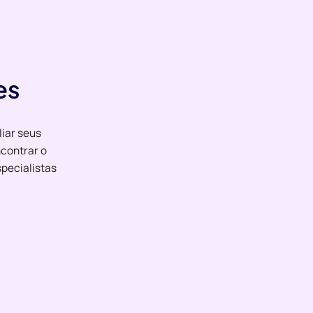
es
liar seus
contrar o
pecialistas