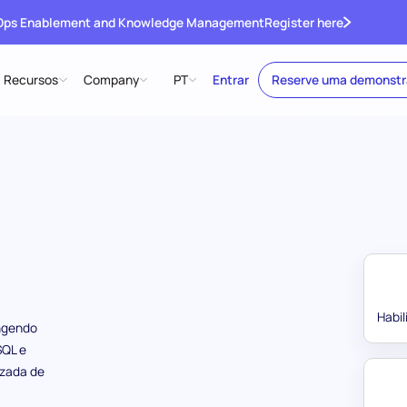
 Ops Enablement and Knowledge Management
Register here
Recursos
Company
PT
Entrar
Reserve uma demonst
Habi
ngendo
SQL e
izada de