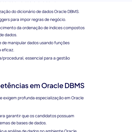
ndidatos em áreas-chave como:
zação do dicionário de dados Oracle DBMS.
iggers para impor regras de negócio.
imento da ordenação de índices compostos
 de dados.
 de manipular dados usando funções
 eficaz.
/procedural, essencial para a gestão
petências em Oracle DBMS
que exigem profunda especialização em Oracle
ara garantir que os candidatos possuam
lemas de bases de dados.
tão e análise de dados no ambiente Oracle