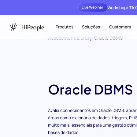
Workshop: TA
Live Webinar
Produtos
Soluções
Customers
Assessment Library
/
Oracle DBMS
Oracle DBMS
Avalia conhecimentos em Oracle DBMS, abra
áreas como dicionário de dados, triggers, PL/
muito mais, essenciais para uma gestão otim
bases de dados.