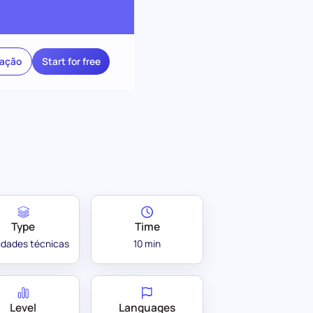
ração
Start for free
Type
Time
lidades técnicas
10 min
Level
Languages