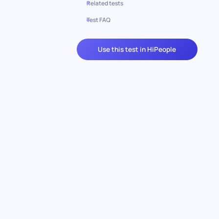
Related tests
Test FAQ
Use this test in HiPeople