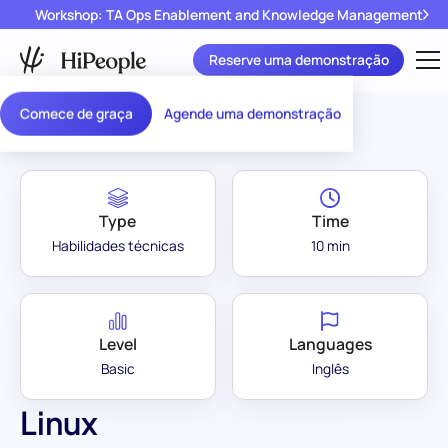
Workshop: TA Ops Enablement and Knowledge Management
Reserve uma demonstração
Assessment Library
/
Linux
Comece de graça
Agende uma demonstração
Type
Time
Habilidades técnicas
10 min
Level
Languages
Basic
Inglês
Linux