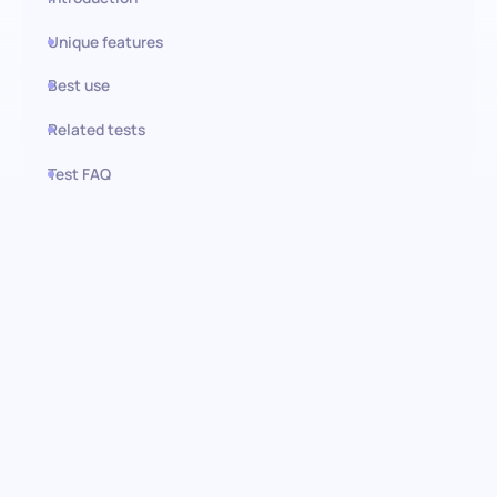
Unique features
Best use
Related tests
Test FAQ
Use this test in HiPeople
Avaliação de Linux: Identificar a
experiência em sistemas Linux
Avalie a proficiência dos seus candidatos em Linux com esta
avaliação abrangente projetada para precisão e avaliação
aprofundada. Desde o domínio da linha de comando até a