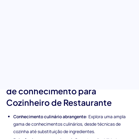
Inicie uma jornada para reconhecer habilidades culinárias
inigualáveis com o teste de conhecimento para Cozinheiro de
Restaurante. Ele é projetado para uma avaliação rigorosa e
avalia candidatos pela sua expertise em técnicas de cozinha,
conhecimento de terminologia culinária e capacidade de
manter altos padrões de segurança alimentar. Esta ferramenta
é indispensável para encontrar candidatos que possam
prosperar no exigente e veloz ambiente de uma cozinha de
restaurante.
Características únicas do teste
de conhecimento para
Cozinheiro de Restaurante
Conhecimento culinário abrangente:
Explora uma ampla
gama de conhecimentos culinários, desde técnicas de
cozinha até substituição de ingredientes.