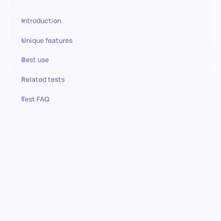
Introduction
Unique features
Best use
Related tests
Test FAQ
Use this test in HiPeople
Teste de conhecimento para
Cozinheiro de Restaurante:
Descubra a excelência culinária