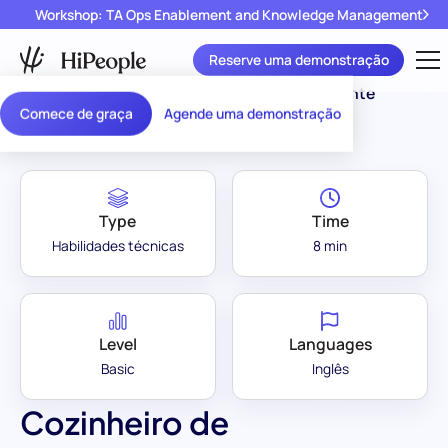
Workshop: TA Ops Enablement and Knowledge Management
Reserve uma demonstração
Assessment Library
/
Cozinheiro de Restaurante
Comece de graça
Agende uma demonstração
Type
Time
Habilidades técnicas
8 min
Level
Languages
Basic
Inglês
Cozinheiro de