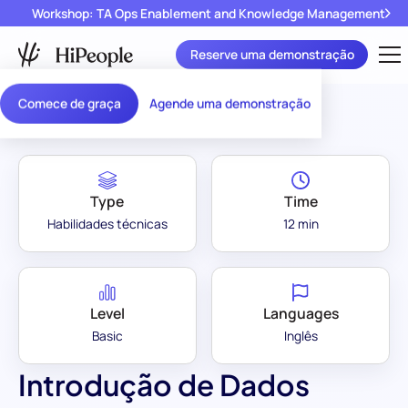
Workshop: TA Ops Enablement and Knowledge Management
Reserve uma demonstração
Assessment Library
/
Introdução de Dados
Comece de graça
Agende uma demonstração
Type
Time
Habilidades técnicas
12 min
Level
Languages
Basic
Inglês
Introdução de Dados