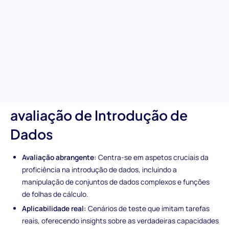
capacidade dos candidatos para gerir e processar volumes
significativos de dados com precisão e eficiência. Esta
ferramenta abrangente de triagem explora a fundo as
habilidades essenciais de introdução e análise de dados,
garantindo que a sua equipa selecione candidatos capazes de
se destacar em ambientes dinâmicos e intensivos em dados.
Características exclusivas da
avaliação de Introdução de
Dados
Avaliação abrangente:
Centra-se em aspetos cruciais da
proficiência na introdução de dados, incluindo a
manipulação de conjuntos de dados complexos e funções
de folhas de cálculo.
Aplicabilidade real:
Cenários de teste que imitam tarefas
reais, oferecendo insights sobre as verdadeiras capacidades