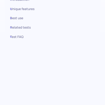
Unique features
Best use
Related tests
Test FAQ
Use this test in HiPeople
Avaliação de Introdução de
Dados: Precisão pontual,
eficiência elevada
Potencie o seu recrutamento com o teste de conhecimento em
Introdução de Dados, concebido para avaliar minuciosamente a