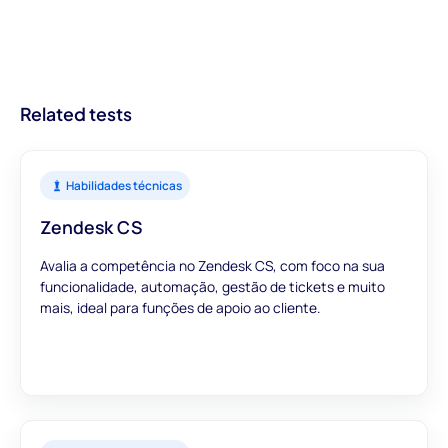
e nós trabalharemos para adicionar o seu ATS à lista.
streamlined recruitment processes.
empresas informações acionáveis sobre os candidatos. Com
módulos concebidos para oferecer uma visão abrangente, pode
confiar que as nossas avaliações fornecem dados precisos e
relevantes para informar as suas decisões de contratação.
Related tests
Habilidades técnicas
Zendesk CS
Avalia a competência no Zendesk CS, com foco na sua
funcionalidade, automação, gestão de tickets e muito
mais, ideal para funções de apoio ao cliente.