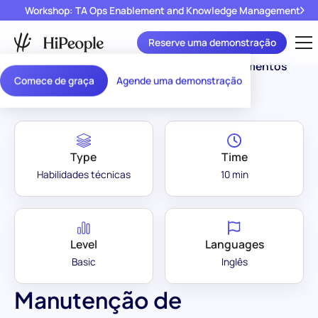
Workshop: TA Ops Enablement and Knowledge Management
Reserve uma demonstração
Assessment Library
/
Manutenção de Equipamentos
Comece de graça
Agende uma demonstração
Type
Time
Habilidades técnicas
10 min
Level
Languages
Basic
Inglês
Manutenção de