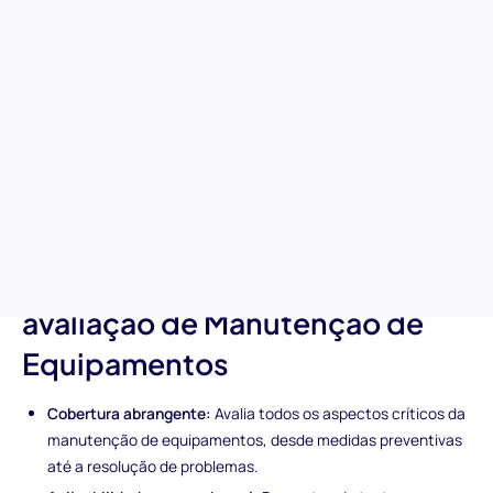
Aprofunde-se no núcleo da manutenção de equipamentos com
o nosso abrangente teste de avaliação de manutenção de
equipamentos. Projetado para examinar a capacidade de um
candidato para manter, resolver problemas e garantir a
longevidade das máquinas, esta ferramenta de triagem pré-
emprego é a sua aliada na seleção de candidatos que podem
gerenciar e preservar seus ativos de equipamentos de forma
eficiente, assegurando operações suaves com tempo de
inatividade mínimo.
Características únicas da
avaliação de Manutenção de
Equipamentos
Cobertura abrangente:
Avalia todos os aspectos críticos da
manutenção de equipamentos, desde medidas preventivas
até a resolução de problemas.