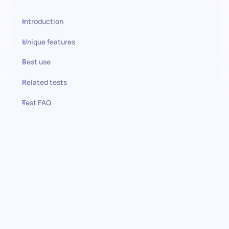
Introduction
Unique features
Best use
Related tests
Test FAQ
Use this test in HiPeople
Teste de Manutenção de
Equipamentos: Garantindo a
excelência operacional