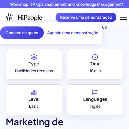
Workshop: TA Ops Enablement and Knowledge Management
Reserve uma demonstração
Assessment Library
/
Marketing de Performance
Comece de graça
Agende uma demonstração
Type
Time
Habilidades técnicas
10 min
Level
Languages
Basic
Inglês
Marketing de