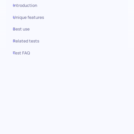
Introduction
Unique features
Best use
Related tests
Test FAQ
Use this test in HiPeople
Teste de Marketing de
Performance: Identifique
marketeiros de elite
Descubra o poder da precisão no marketing de performance