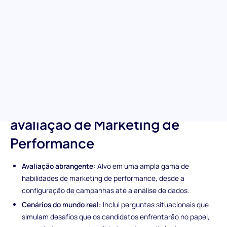
com o nosso teste especializado. Projetado para investigar o
conhecimento e as habilidades dos candidatos no dinâmico
campo do marketing de performance, este teste abrange desde
testes A/B até otimização de taxa de conversão. É a sua
ferramenta para encontrar profissionais que não só entendem
as estratégias de marketing de performance, mas que também
podem aplicá-las para alcançar resultados impactantes.
Características únicas da
avaliação de Marketing de
Performance
Avaliação abrangente:
Alvo em uma ampla gama de
habilidades de marketing de performance, desde a
configuração de campanhas até a análise de dados.
Cenários do mundo real:
Inclui perguntas situacionais que
simulam desafios que os candidatos enfrentarão no papel,