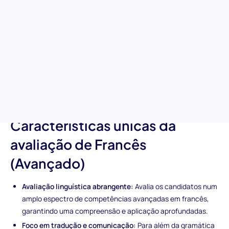
Mergulhe profundamente nos domínios da língua francesa com
a nossa avaliação avançada de francês. Destinada a escrutinar
o domínio abrangente do idioma, este teste foca-se na
avaliação de vocabulário avançado, gramática, habilidades de
tradução e as sutilezas da comunicação polida. É a ferramenta
perfeita para garantir que os seus candidatos possam
transcender barreiras linguísticas e contribuir para um
ambiente de trabalho harmonioso e multilíngue.
Características únicas da
avaliação de Francês
(Avançado)
Avaliação linguística abrangente:
Avalia os candidatos num
amplo espectro de competências avançadas em francês,
garantindo uma compreensão e aplicação aprofundadas.
Foco em tradução e comunicação:
Para além da gramática