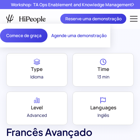
Workshop: TA Ops Enablement and Knowledge Management
Reserve uma demonstração
Assessment Library
/
Francês Avançado (B2)
Comece de graça
Agende uma demonstração
Type
Time
Idioma
13 min
Level
Languages
Advanced
Inglês
Francês Avançado