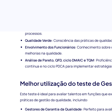
Tópicos abordados no teste de pré-seleção em Ge
Esta avaliação de triagem de candidatos em Gestão da Qu
Six Sigma e DFSS:
Compreensão das metodologias para e
FMEA (Análise dos Modos de Falha e Efeitos):
Capacida
processos.
Qualidade Verde:
Consciência das práticas de qualida
Envolvimento dos Funcionários:
Conhecimento sobre c
melhorias na qualidade.
Análise de Pareto, QFD, ciclo DMAIC e TQM:
Proficiênc
contínua e no ciclo PDCA para implementar estratégia
Melhor utilização do teste de Ge
Este teste é ideal para avaliar talentos em funções que
práticas de gestão da qualidade, incluindo:
Gestores de Garantia da Qualidade:
Perfeito para aval