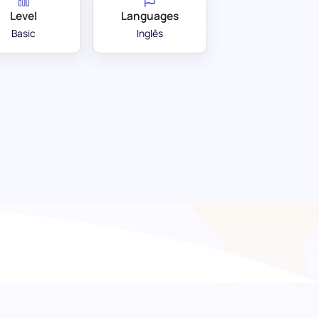
Level
Languages
Basic
Inglês
entificando a perícia em
a compreensão dos candidatos sobre os
dade. Esta ferramenta de triagem pré-emprego