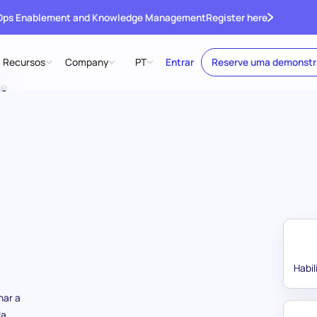
 Ops Enablement and Knowledge Management
Register here
Recursos
Company
PT
Entrar
Reserve uma demonst
de
Habi
nar a
da