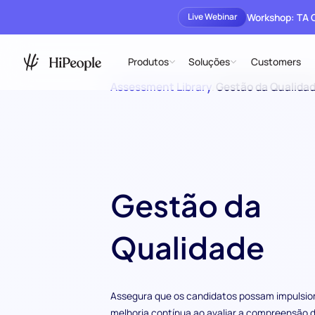
Workshop: TA
Live Webinar
Produtos
Soluções
Customers
Assessment Library
/
Gestão da Qualida
Gestão da
Qualidade
Assegura que os candidatos possam impulsio
melhoria contínua ao avaliar a compreensão 