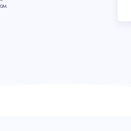
TQM,
Teste de Gestão da Qualidade: id
garantia da qualidade
A nossa avaliação abrangente é concebida para avaliar 
princípios e metodologias essenciais da gestão da quali