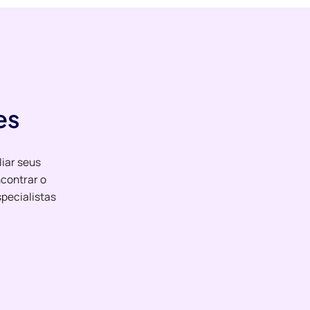
es
liar seus
contrar o
pecialistas