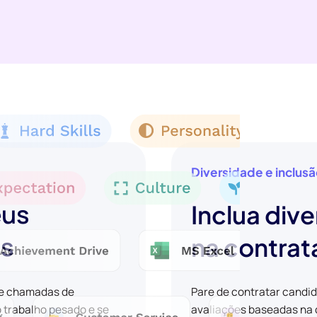
Diversidade e inclus
eus
Inclua dive
os
na contra
 e chamadas de
Pare de contratar candi
o trabalho pesado e se
avaliações baseadas na c