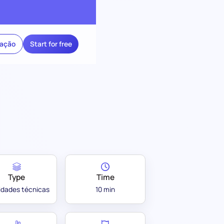
ração
Start for free
Type
Time
lidades técnicas
10 min