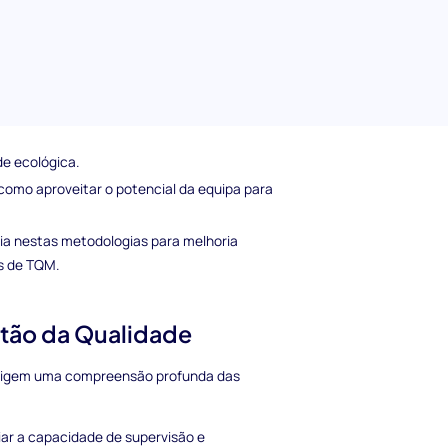
stão da Qualidade
alidade abrange áreas-chave, incluindo:
liminar defeitos e garantir a qualidade.
de de antecipar e mitigar riscos nos
de ecológica.
omo aproveitar o potencial da equipa para
ia nestas metodologias para melhoria
s de TQM.
stão da Qualidade
 exigem uma compreensão profunda das
iar a capacidade de supervisão e