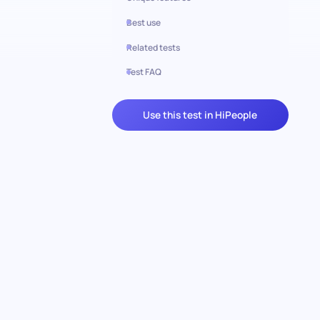
Best use
Related tests
Test FAQ
Use this test in HiPeople