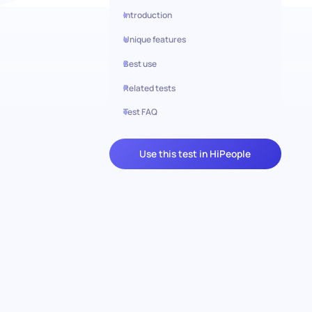
Introduction
Unique features
Best use
Related tests
Test FAQ
Use this test in HiPeople