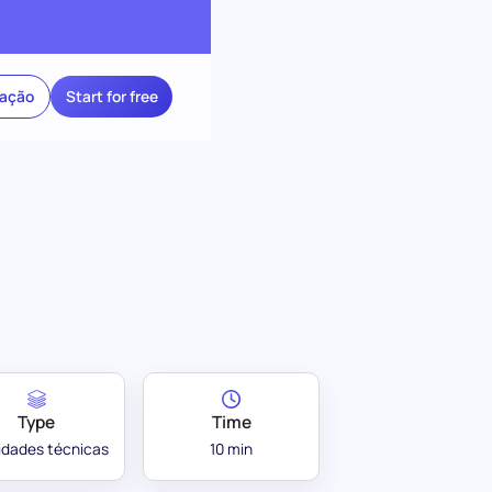
ração
Start for free
Type
Time
lidades técnicas
10 min