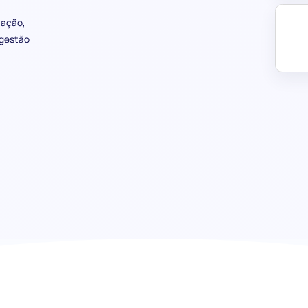
tação,
 gestão
Avaliação de Importação e Expor
Navegando nos mercados globai