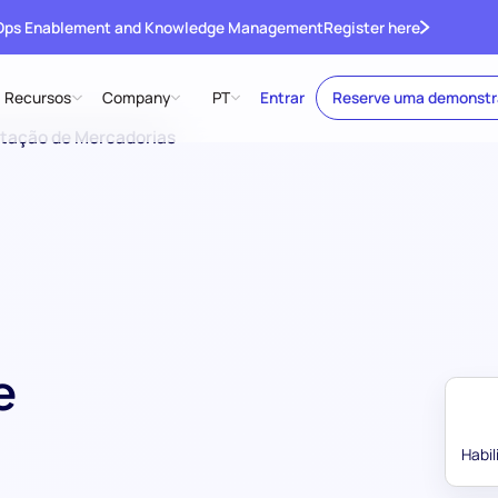
 Ops Enablement and Knowledge Management
Register here
Recursos
Company
PT
Entrar
Reserve uma demonst
rtação de Mercadorias
e
Habi