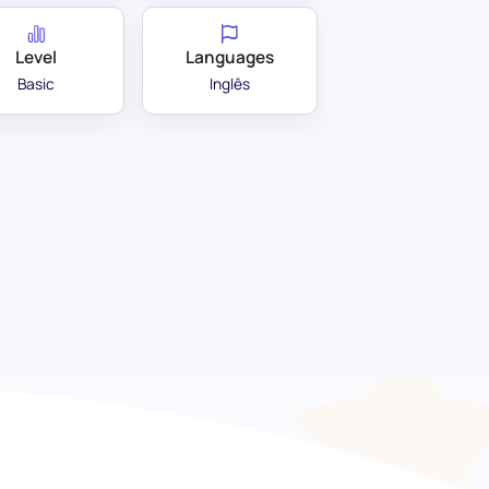
Level
Languages
Basic
Inglês
tação de Mercadorias:
s com confiança