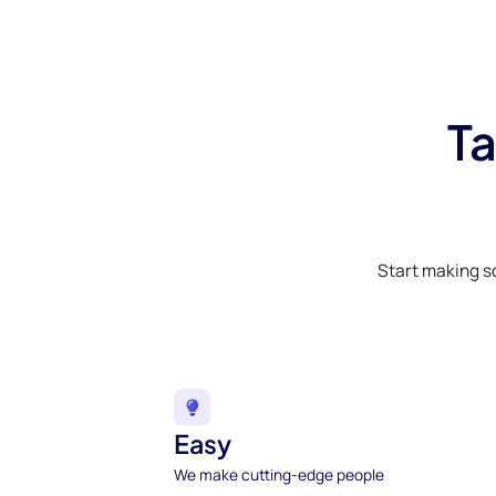
Ta
Start making s
Easy
We make cutting-edge people