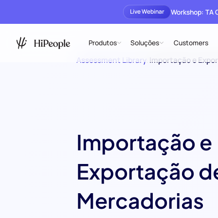
Workshop: TA
Live Webinar
Produtos
Soluções
Customers
Assessment Library
/
Importação e Expo
Importação e
Exportação d
Mercadorias