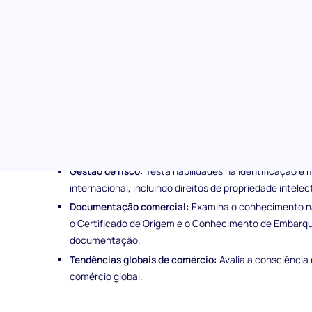
Foco na inovação:
Reflete o impacto da digitalização 
Temas abordados na avaliação de Importação e Ex
A avaliação avalia os candidatos em várias áreas-chave, i
Gestão da instabilidade geopolítica:
Avalia métodos p
geopolíticos instáveis.
Transformação digital no comércio:
Avalia o entendim
estão redefinindo os processos de importação e expor
Gestão de risco:
Testa habilidades na identificação e 
internacional, incluindo direitos de propriedade intelec
Documentação comercial:
Examina o conhecimento n
o Certificado de Origem e o Conhecimento de Embarqu
documentação.
Tendências globais de comércio:
Avalia a consciência
comércio global.