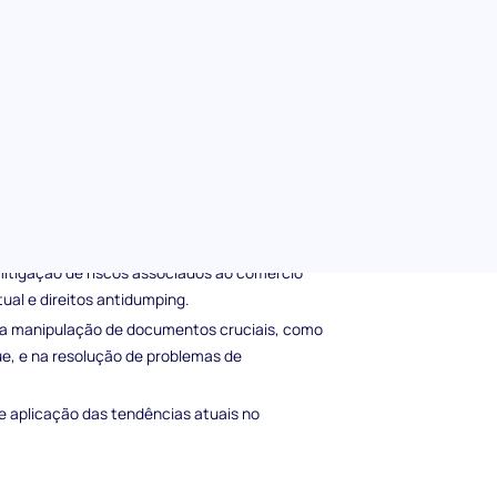
e automação no comércio global.
portação de Mercadorias
ncluindo:
ara enfrentar desafios em contextos
ento de como a digitalização e a automação
tação.
mitigação de riscos associados ao comércio
tual e direitos antidumping.
a manipulação de documentos cruciais, como
e, e na resolução de problemas de
 e aplicação das tendências atuais no