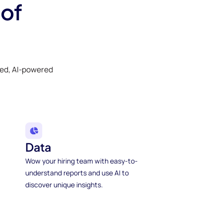
 of
ked, AI-powered
Data
Wow your hiring team with easy-to-
understand reports and use AI to
discover unique insights.