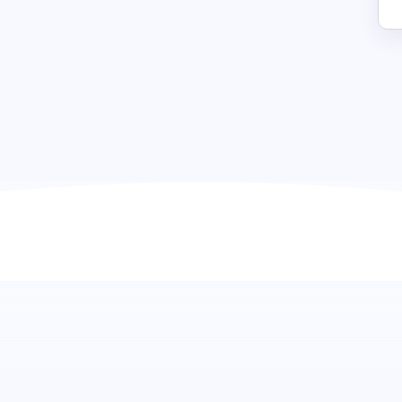
Adobe Acrobat Test: Expertise i
erkennen
Entdecken Sie die vollen Fähigkeiten Ihrer Kandidaten mit
Test ist darauf ausgelegt, wesentliche Fähigkeiten im U
Dateien zu bewerten, und ermöglicht es, die Kompetenz 
Acrobat-Tools zu beurteilen. Durch den Fokus auf prakti
Brücke, um Fachleute zu finden, die in der Lage sind, PDF