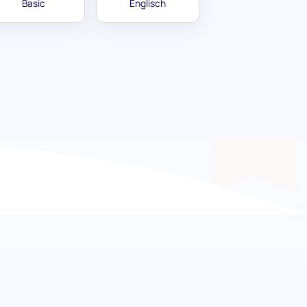
Basic
Englisch
n der PDF-Verwaltung
 dem Adobe Acrobat Einstellungstest. Dieser
mgang mit Portable Document Format (PDF)-
eines Kandidaten im Umgang mit Adobe
sche Aufgaben und Anwendungen dient er als
-Dokumente zu erstellen, zu bearbeiten und zu