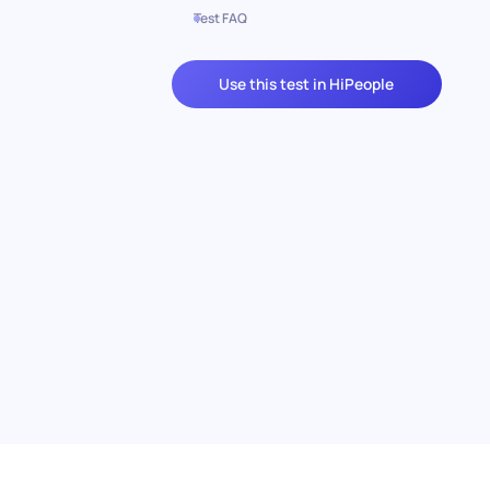
Test FAQ
Use this test in HiPeople