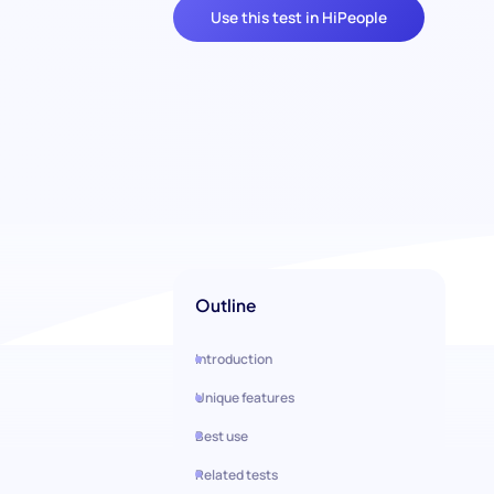
Use this test in HiPeople
Outline
Introduction
Unique features
Best use
Related tests