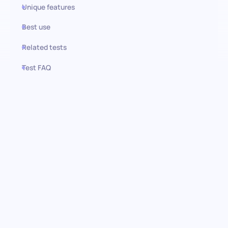
Unique features
Best use
Related tests
Test FAQ
Use this test in HiPeople
Business Analyst IT Test:
Entdecken Sie analytische
Meister
Stärken Sie Ihre Rekrutierung mit dem Business Analyst IT Test,
einem sorgfältig ausgearbeiteten Bewertungsinstrument, das
dazu entwickelt wurde, Kandidaten zu identifizieren, die in