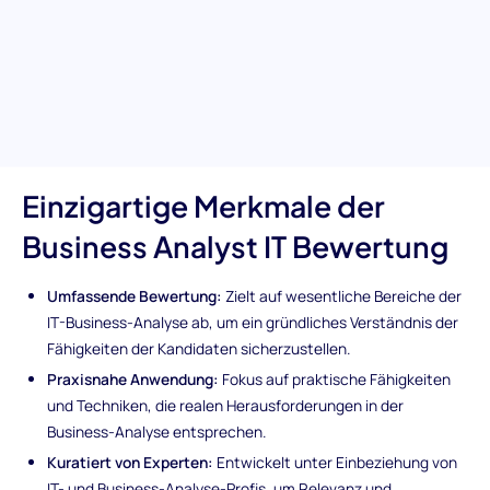
grundlegenden Konzepten der IT-Business-Analyse versiert sind.
Ob Sie die Projektergebnisse verbessern oder die IT-Prozesse
optimieren möchten, dieser Test ist Ihr Weg, um Personen zu
entdecken, die mit den analytischen Fähigkeiten und der
strategischen Weitsicht ausgestattet sind, die in der
dynamischen Geschäftsumgebung von heute erforderlich sind.
Einzigartige Merkmale der
Business Analyst IT Bewertung
Umfassende Bewertung:
Zielt auf wesentliche Bereiche der
IT-Business-Analyse ab, um ein gründliches Verständnis der
Fähigkeiten der Kandidaten sicherzustellen.
Praxisnahe Anwendung:
Fokus auf praktische Fähigkeiten
und Techniken, die realen Herausforderungen in der
Business-Analyse entsprechen.
Kuratiert von Experten:
Entwickelt unter Einbeziehung von
IT- und Business-Analyse-Profis, um Relevanz und