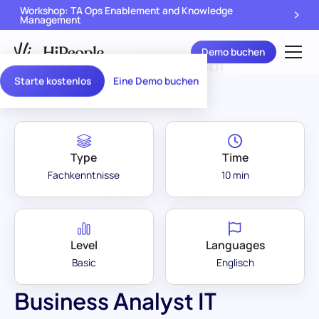
Workshop: TA Ops Enablement and Knowledge
Management
Demo buchen
Assessment Library
/
Business Analyst IT
Starte kostenlos
Eine Demo buchen
Type
Time
Fachkenntnisse
10 min
Level
Languages
Basic
Englisch
Business Analyst IT