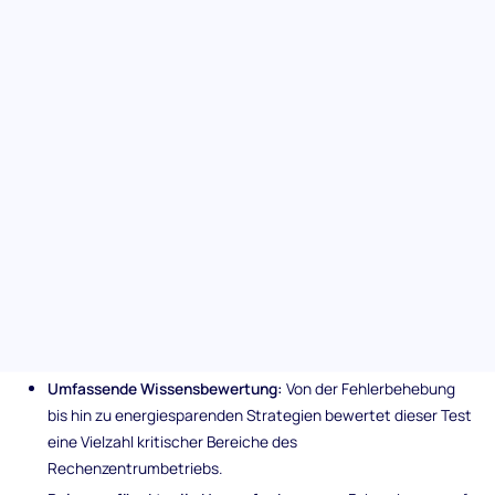
Tauchen Sie tief in die notwendigen Kompetenzen für ein
effektives Management von Rechenzentren mit unserem
umfassenden Test für den Betrieb von Rechenzentren ein.
Dieser präzise gestaltete Test deckt kritische Bereiche von
Energieeffizienz bis hin zur physikalischen Sicherheit ab und
bietet einen detaillierten Überblick über die Fähigkeiten der
Kandidaten zur Optimierung des Betriebs von Rechenzentren.
Einzigartige Merkmale des Tests
für den Betrieb von
Rechenzentren
Umfassende Wissensbewertung:
Von der Fehlerbehebung
bis hin zu energiesparenden Strategien bewertet dieser Test
eine Vielzahl kritischer Bereiche des
Rechenzentrumbetriebs.