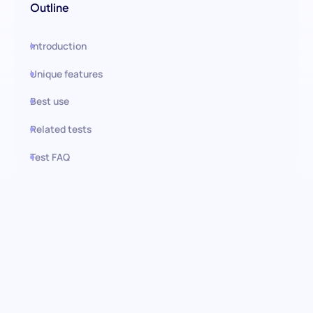
Outline
Introduction
Unique features
Best use
Related tests
Test FAQ
Use this test in HiPeople
Test für den Betrieb von
Rechenzentren: Optimierung
wichtiger Umgebungen