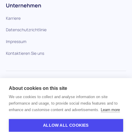
Unternehmen
Karriere
Datenschutzrichtlinie
Impressum
Kontaktieren Sie uns
HiPeople im Vergleich
About cookies on this site
Keine Artikel gefunden.
We use cookies to collect and analyse information on site
performance and usage, to provide social media features and to
enhance and customise content and advertisements.
Learn more
Urheberrecht © 2024 HiPeople. Alle Rechte vorbehalten
ALLOW ALL COOKIES