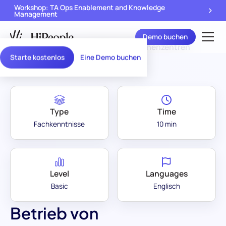
Workshop: TA Ops Enablement and Knowledge
Management
Demo buchen
Assessment Library
/
Betrieb von Rechenzentren
Starte kostenlos
Eine Demo buchen
Type
Time
Fachkenntnisse
10 min
Level
Languages
Basic
Englisch
Betrieb von