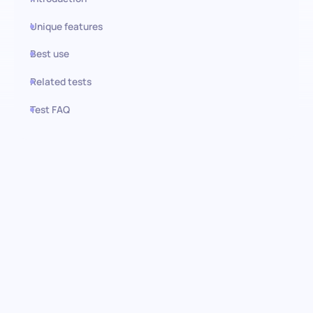
Unique features
Best use
Related tests
Test FAQ
Use this test in HiPeople
Flugbegleiter-Test: Erhöhen Sie
Ihre
Kabinenbesatzungsstandards
Finden Sie die perfekten Kandidaten für die Kabinenbesatzung
Ihrer Fluggesellschaft mit unserem umfassenden Pre-