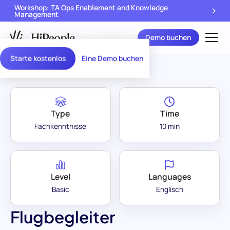
Workshop: TA Ops Enablement and Knowledge
Management
Demo buchen
Assessment Library
/
Flugbegleiter
Starte kostenlos
Eine Demo buchen
Type
Time
Fachkenntnisse
10 min
Level
Languages
Basic
Englisch
Flugbegleiter