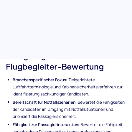
Screening-Bewertungstest für Flugbegleiter. Dieser Test
bewertet sorgfältig die Branchenkenntnisse der Bewerber, ihre
Fähigkeiten im Umgang mit Notfällen und ihre Fähigkeit,
verschiedene Passagierszenarien zu bewältigen, um
sicherzustellen, dass Sie Flugbegleiter einstellen, die zu einem
sicheren und angenehmen Flugerlebnis beitragen.
Einzigartige Merkmale der
Flugbegleiter-Bewertung
Branchenspezifischer Fokus:
Zielgerichtete
Luftfahrtterminologie und Kabinensicherheitsverfahren zur
Identifizierung sachkundiger Kandidaten.
Bereitschaft für Notfallszenarien:
Bewertet die Fähigkeiten
der Kandidaten im Umgang mit Notfallsituationen und
priorisiert die Passagiersicherheit.
Fähigkeit zur Passagierinteraktion:
Bewertet die Fähigkeit,
verschiedene Passagiersituationen professionell und