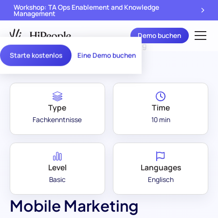
Workshop: TA Ops Enablement and Knowledge
Management
Demo buchen
Assessment Library
/
Mobile Marketing
Starte kostenlos
Eine Demo buchen
Type
Time
Fachkenntnisse
10 min
Level
Languages
Basic
Englisch
Mobile Marketing