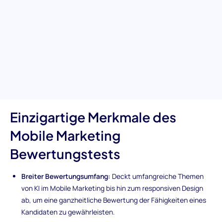
evaluieren. Dieser Test ist Ihr Verbündeter bei der Entdeckung
von Kandidaten mit ausgeprägten Fähigkeiten zur Nutzung
mobiler Plattformen für außergewöhnlichen Marketing-Erfolg.
Von der Implementierung von KI bis hin zu den Feinheiten der
mobilen Benutzererfahrung und der effektiven
Kampagnenplanung – rüsten Sie Ihren Einstellungsprozess mit
dem Werkzeug aus, das Sie benötigen, um Mobile Marketing-
Meister zu identifizieren.
Einzigartige Merkmale des
Mobile Marketing
Bewertungstests
Breiter Bewertungsumfang:
Deckt umfangreiche Themen
von KI im Mobile Marketing bis hin zum responsiven Design
ab, um eine ganzheitliche Bewertung der Fähigkeiten eines
Kandidaten zu gewährleisten.