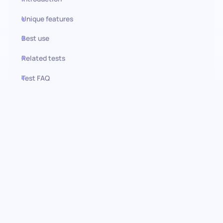
Unique features
Best use
Related tests
Test FAQ
Use this test in HiPeople
Mobile Marketing Test: Nutzen
Sie die Kraft der mobilen
Interaktion
Unser umfassender Bewertungstest wurde entwickelt, um die
wichtigsten Strategien und das Wissen im Mobile Marketing zu