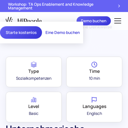
Workshop: TA Ops Enablement and Knowledge
Management
Demo buchen
Assessment
Unternehmerische Denkweise
/
Starte kostenlos
Eine Demo buchen
Library
(SJT)
Type
Time
Sozialkompetenzen
10 min
Level
Languages
Basic
Englisch