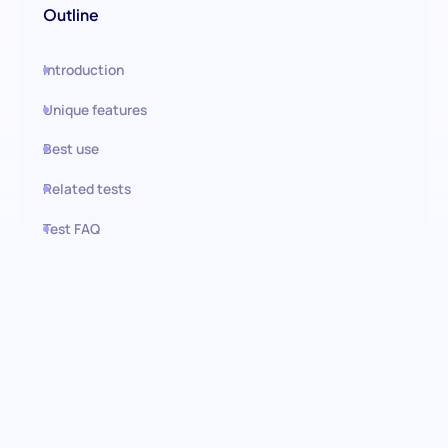
Outline
Introduction
Unique features
Best use
Related tests
Test FAQ
Use this test in HiPeople
Unternehmerische Denkweise
(SJT) Test: Innovatives Potenzial
freisetzen