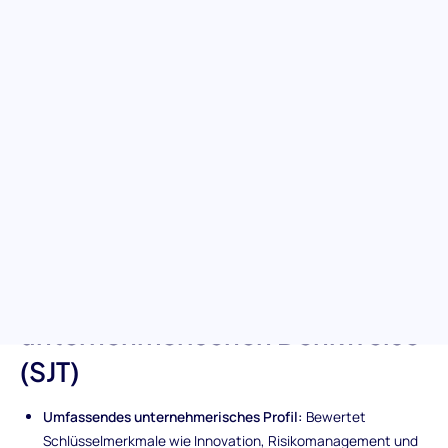
Identifizieren Sie Kandidaten, die den unternehmerischen Geist
verkörpern, der erforderlich ist, um Innovationen voranzutreiben
und Risiken zu managen, mit dem Test für unternehmerische
Denkweise (SJT). Diese Bewertung ist darauf ausgelegt,
Personen mit herausragenden Problemlösungsfähigkeiten,
Anpassungsfähigkeit und einer zukunftsorientierten Denkweise
zu erkennen – Eigenschaften, die entscheidend sind, um Ihr
Unternehmen auf neue Höhen zu bringen.
Einzigartige Merkmale der
Bewertung der
unternehmerischen Denkweise
(SJT)
Umfassendes unternehmerisches Profil:
Bewertet
Schlüsselmerkmale wie Innovation, Risikomanagement und