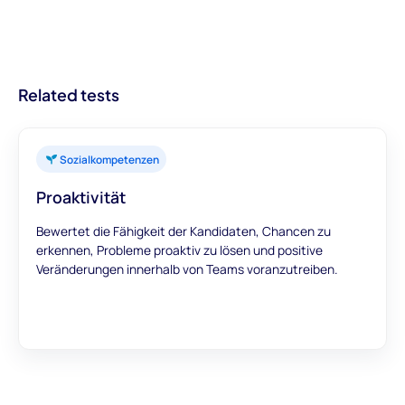
Sie von Anfang an fundierte Entscheidungen treffen, was zu
handlungsorientierte Einblicke in Kandidaten. Mit Modulen, die
hinzuzufügen.
besseren Einstellungen und optimierten
einen umfassenden Überblick bieten, können Sie darauf
Rekrutierungsprozessen führt.
vertrauen, dass unsere Bewertungen genaue und
aussagekräftige Daten liefern, um Ihre
Related tests
Einstellungsentscheidungen zu unterstützen.
Sozialkompetenzen
Proaktivität
Bewertet die Fähigkeit der Kandidaten, Chancen zu
erkennen, Probleme proaktiv zu lösen und positive
Veränderungen innerhalb von Teams voranzutreiben.