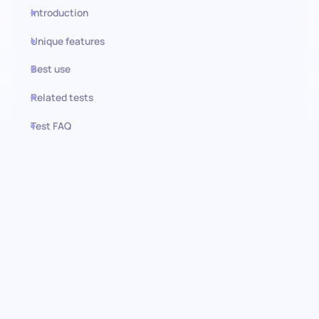
Introduction
Unique features
Best use
Related tests
Test FAQ
Use this test in HiPeople
Gestão de Tarefas (SJT):
Navegando pelas
complexidades da gestão de
projetos