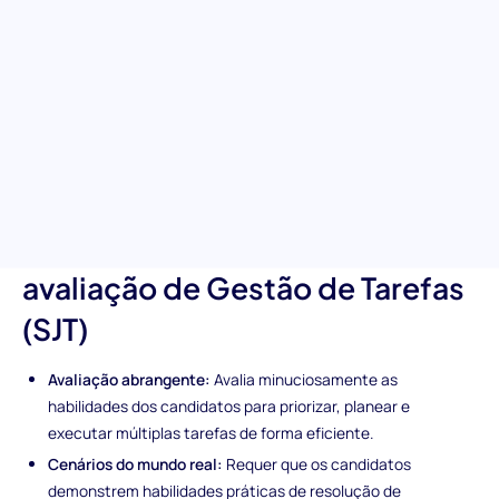
Aceite o desafio de identificar talentos superiores na gestão de
projetos com a Avaliação de Gestão de Tarefas (SJT). Esta
avaliação destaca candidatos capazes de gerir múltiplas
responsabilidades sob pressão. É uma avaliação meticulosa
desenhada para destacar a gestão estratégica de tarefas e a
dinâmica de equipa, preparando o terreno para a contratação
de gestores de projeto completos.
Características únicas da
avaliação de Gestão de Tarefas
(SJT)
Avaliação abrangente:
Avalia minuciosamente as
habilidades dos candidatos para priorizar, planear e
executar múltiplas tarefas de forma eficiente.
Cenários do mundo real:
Requer que os candidatos
demonstrem habilidades práticas de resolução de