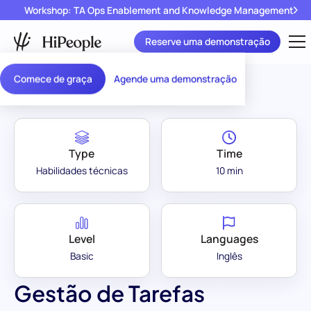
Workshop: TA Ops Enablement and Knowledge Management
Reserve uma demonstração
Assessment Library
/
Gestão de Tarefas (SJT)
Comece de graça
Agende uma demonstração
Type
Time
Habilidades técnicas
10 min
Level
Languages
Basic
Inglês
Gestão de Tarefas