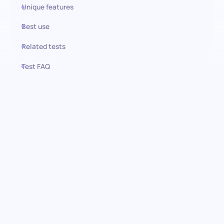
Unique features
Best use
Related tests
Test FAQ
Use this test in HiPeople
Avaliação do Jira Software
Cloud: Otimização de gestão
de projetos
Descubra a capacidade dos candidatos em dominar o Jira
Software Cloud, uma ferramenta crucial para a gestão de
projetos moderna. Esta avaliação pré-contratação avalia o