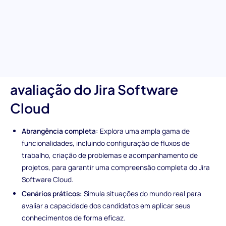
conhecimento na configuração de fluxos de trabalho, gestão de
problemas e acompanhamento de projetos para garantir que a
sua equipa adquira um utilizador experiente capaz de melhorar
a eficiência do projeto e visualizar o progresso de forma eficaz.
Características únicas da
avaliação do Jira Software
Cloud
Abrangência completa:
Explora uma ampla gama de
funcionalidades, incluindo configuração de fluxos de
trabalho, criação de problemas e acompanhamento de
projetos, para garantir uma compreensão completa do Jira
Software Cloud.
Cenários práticos:
Simula situações do mundo real para
avaliar a capacidade dos candidatos em aplicar seus
conhecimentos de forma eficaz.