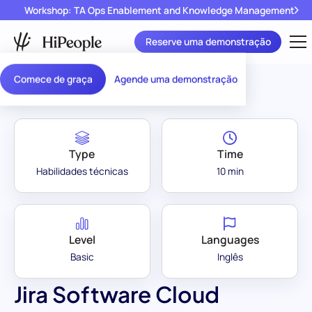
Workshop: TA Ops Enablement and Knowledge Management
Reserve uma demonstração
Assessment Library
/
Jira Software Cloud
Comece de graça
Agende uma demonstração
Type
Time
Habilidades técnicas
10 min
Level
Languages
Basic
Inglês
Jira Software Cloud