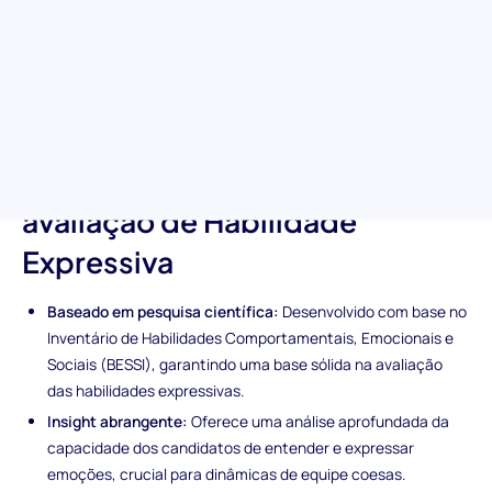
capacidades dos candidatos em articular pensamentos e
empatizar, este teste pré-emprego é a porta de entrada para
recrutar indivíduos que se destacam em inteligência emocional,
garantindo um ambiente de trabalho rico em compreensão e
comunicação eficaz.
Características únicas da
avaliação de Habilidade
Expressiva
Baseado em pesquisa científica:
Desenvolvido com base no
Inventário de Habilidades Comportamentais, Emocionais e
Sociais (BESSI), garantindo uma base sólida na avaliação
das habilidades expressivas.
Insight abrangente:
Oferece uma análise aprofundada da
capacidade dos candidatos de entender e expressar
emoções, crucial para dinâmicas de equipe coesas.