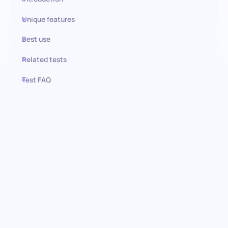
Unique features
Best use
Related tests
Test FAQ
Use this test in HiPeople
Teste de Habilidade Expressiva:
Aproveitando a inteligência
emocional
Descubra o poder da comunicação eficaz dentro da sua equipa
com o Teste de Habilidade Expressiva. Projetado para medir as