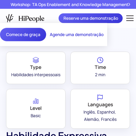
Workshop: TA Ops Enablement and Knowledge Management
Reserve uma demonstração
Assessment Library
/
Habilidade Expressiva
Comece de graça
Agende uma demonstração
Type
Time
Habilidades interpessoais
2 min
Languages
Level
Inglês
Espanhol
Basic
Alemão
Francês
Habilidade Expressiva