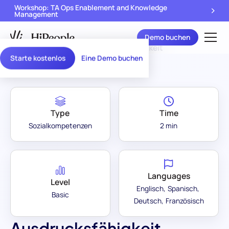
Workshop: TA Ops Enablement and Knowledge
Management
Demo buchen
Assessment Library
/
Ausdrucksfähigkeit
Starte kostenlos
Eine Demo buchen
Type
Time
Sozialkompetenzen
2 min
Languages
Level
Englisch
Spanisch
Basic
Deutsch
Französisch
Ausdrucksfähigkeit