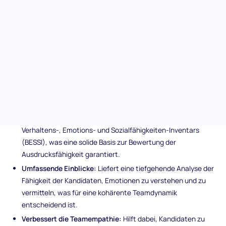
Fähigkeit der Kandidaten, Gedanken zu formulieren und
Empathie zu zeigen, und dient als Tor zur Rekrutierung von
Einzelpersonen, die sich in emotionaler Intelligenz auszeichnen,
wodurch ein Arbeitsumfeld voller Verständnis und effektiver
Kommunikation gewährleistet wird.
Einzigartige Merkmale der
Ausdrucksfähigkeitsbewertung
Wissenschaftlich fundiert:
Entwickelt auf Grundlage des
Verhaltens-, Emotions- und Sozialfähigkeiten-Inventars
(BESSI), was eine solide Basis zur Bewertung der
Ausdrucksfähigkeit garantiert.
Umfassende Einblicke:
Liefert eine tiefgehende Analyse der
Fähigkeit der Kandidaten, Emotionen zu verstehen und zu
vermitteln, was für eine kohärente Teamdynamik
entscheidend ist.
Verbessert die Teamempathie:
Hilft dabei, Kandidaten zu