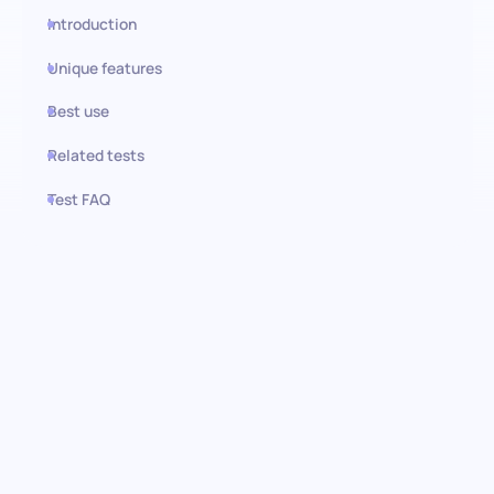
Introduction
Unique features
Best use
Related tests
Test FAQ
Use this test in HiPeople
Ausdrucksfähigkeitstest:
Nutzung emotionaler Intelligenz
Entdecken Sie die Kraft effektiver Kommunikation innerhalb Ihres
Teams mit dem Ausdrucksfähigkeitstest. Dieser Test misst die