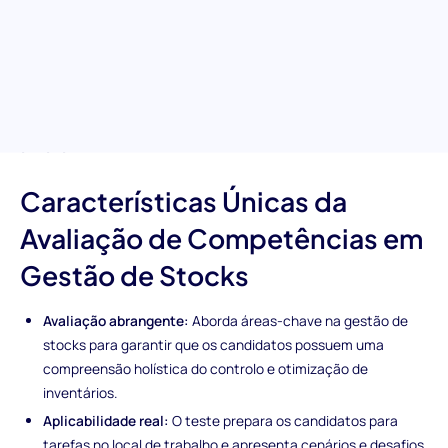
avaliação pré-emprego de gestão de stocks. Este teste
abrangente foi concebido para avaliar a experiência dos
candidatos nos princípios essenciais da gestão de stocks,
técnicas de controlo de inventário e estratégias de minimização
de custos. Ideal para assegurar que a sua próxima contratação
está apta a gerir e otimizar eficazmente as operações do seu
armazém.
Características Únicas da
Avaliação de Competências em
Gestão de Stocks
Avaliação abrangente:
Aborda áreas-chave na gestão de
stocks para garantir que os candidatos possuem uma
compreensão holística do controlo e otimização de
inventários.
Aplicabilidade real:
O teste prepara os candidatos para
tarefas no local de trabalho e apresenta cenários e desafios