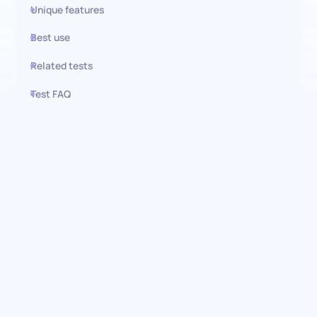
Unique features
Best use
Related tests
Test FAQ
Use this test in HiPeople
Avaliação de Competências em
Gestão de Stocks: Elevando o
controlo de inventário e a
eficiência
Domine a arte da gestão eficiente de inventários com a