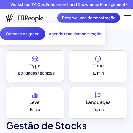
Workshop: TA Ops Enablement and Knowledge Management
Reserve uma demonstração
Assessment Library
/
Gestão de Stocks
Comece de graça
Agende uma demonstração
Type
Time
Habilidades técnicas
12 min
Level
Languages
Basic
Inglês
Gestão de Stocks