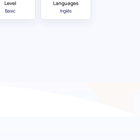
Level
Languages
Basic
Inglês
tigação Académica:
 de investigadores académicos de topo. O
é meticulosamente elaborado para avaliar a
o essenciais, considerações éticas,