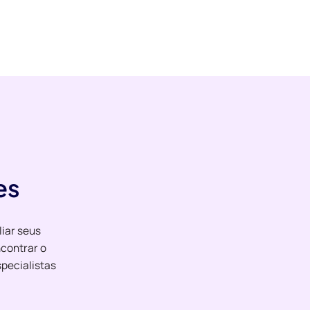
es
liar seus
contrar o
pecialistas