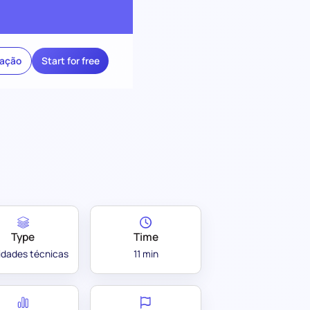
ração
Start for free
Type
Time
lidades técnicas
11 min