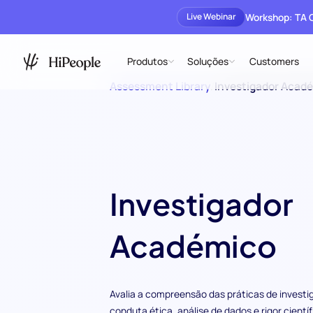
Workshop: TA
Live Webinar
Produtos
Soluções
Customers
Assessment Library
/
Investigador Acad
Investigador
Académico
Avalia a compreensão das práticas de investi
conduta ética, análise de dados e rigor cientí