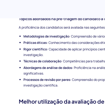
Integração perfeita:
Projetado para se encaixar sem 
contratação, tornando-o uma ferramenta ideal para a t
Tópicos abordados na pré-triagem do candidato a
A proficiência dos candidatos será avaliada nas seguintes
Metodologias de investigação:
Compreensão de vários
Práticas éticas:
Conhecimento das considerações ética
Rigor científico:
Capacidade de aplicar princípios cient
investigação.
Técnicas de colaboração:
Competências para trabalha
Abordagens de análise de dados:
Proficiência na anál
significativas.
Processos de revisão por pares:
Compreensão do propós
investigação científica.
Melhor utilização da avaliação d