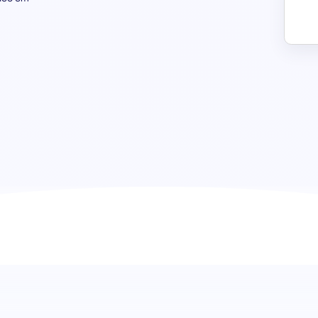
Teste de conhecimento de Inves
Descubra talento excecional
Embarque numa jornada para descobrir a próxima geração
nosso teste de conhecimento de Investigação Académica 
maestria do candidato sobre metodologias de investigaçã