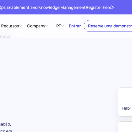
 Ops Enablement and Knowledge Management
Register here
Recursos
Company
PT
Entrar
Reserve uma demonst
émico
Habi
gação,
fico em