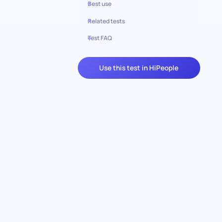
Best use
Related tests
Test FAQ
Use this test in HiPeople