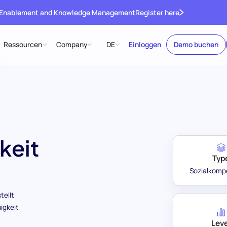
 Enablement and Knowledge Management
Register here
Ressourcen
Company
DE
Einloggen
Demo buchen
keit
Typ
Sozialkomp
tellt
igkeit
Leve