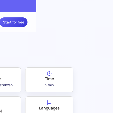
Start for free
e
Time
etenzen
2 min
Languages
l