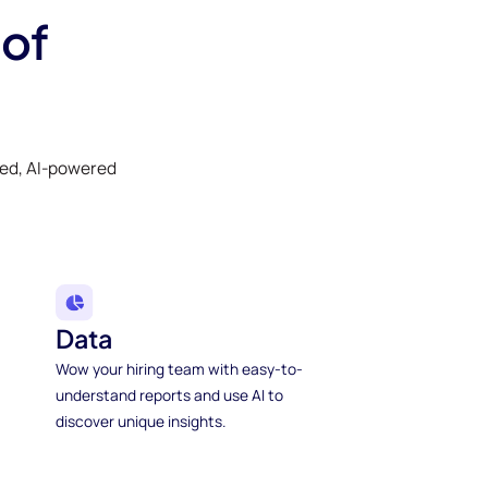
 of
ked, AI-powered
Data
Wow your hiring team with easy-to-
understand reports and use AI to
discover unique insights.