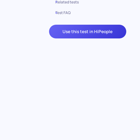
Related tests
Test FAQ
Use this test in HiPeople