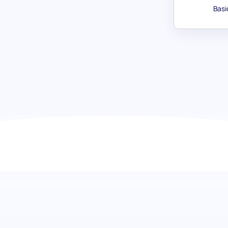
Basi
Detailgenauigkeitstest: Präzision 
sicherstellen
Tauchen Sie in den Kern einer gewissenhaften Arbeitsethi
Vorauswahltest ein. Dieser Test befähigt Einstellungsteam
auf Präzision und Qualität in ihren beruflichen Bemühungen
außergewöhnliche Fähigkeit einer Person zu bewerten, Feh