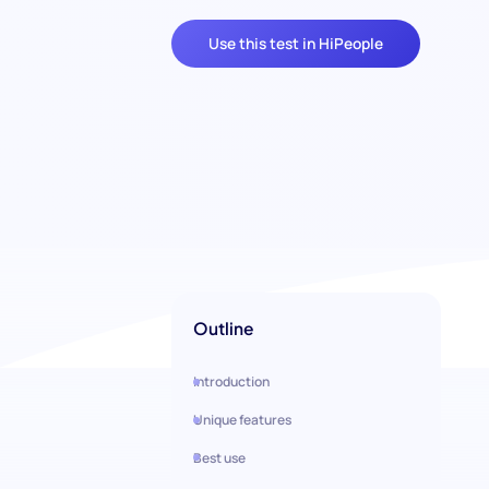
Use this test in HiPeople
Outline
Introduction
Unique features
Best use