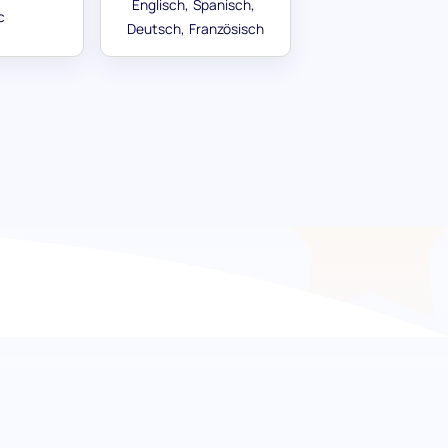
Englisch
Spanisch
c
Deutsch
Französisch
freisetzen, Qualität
k mit unserem Detailgenauigkeits-
s dazu, Kandidaten zu identifizieren, die Wert
 legen. Er ist darauf ausgelegt, die
ler zu bemerken, zu identifizieren und zu