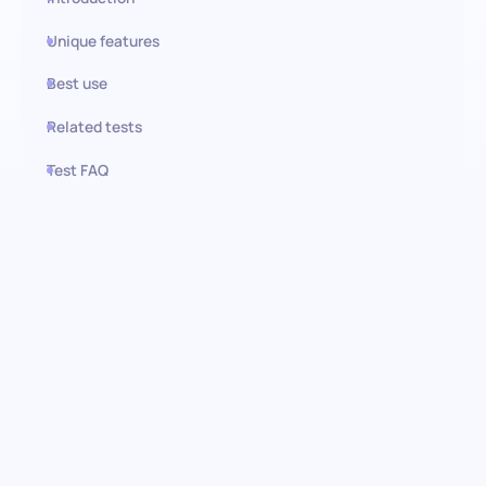
Unique features
Best use
Related tests
Test FAQ
Use this test in HiPeople
Evaluación de Atención al
Detalle: Desbloquea la
precisión, asegura la calidad
Sumérgete en el núcleo de la ética de trabajo meticulosa con
nuestra evaluación de preselección de atención al detalle. Esta