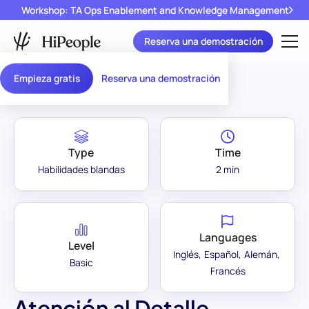
Workshop: TA Ops Enablement and Knowledge Management
Reserva una demostración
Assessment Library
/
Atención al Detalle
Empieza gratis
Reserva una demostración
Type
Time
Habilidades blandas
2 min
Languages
Level
Inglés
Español
Alemán
Basic
Francés
Atención al Detalle