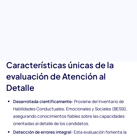
evaluación permite a los equipos de contratación identificar a
candidatos que valoran significativamente la precisión y la
calidad en sus esfuerzos profesionales. Está diseñada para
evaluar la capacidad excepcional de una persona para notar,
identificar y corregir errores. Nuestra evaluación permite una
comprensión más profunda del rigor y dedicación a la excelencia
de un solicitante al centrarse en esta habilidad blanda crítica.
Características únicas de la
evaluación de Atención al
Detalle
Desarrollada científicamente:
Proviene del Inventario de
Habilidades Conductuales, Emocionales y Sociales (BESSI),
asegurando conocimientos fiables sobre las capacidades
orientadas al detalle de los candidatos.
Detección de errores integral:
Esta evaluación fomenta la