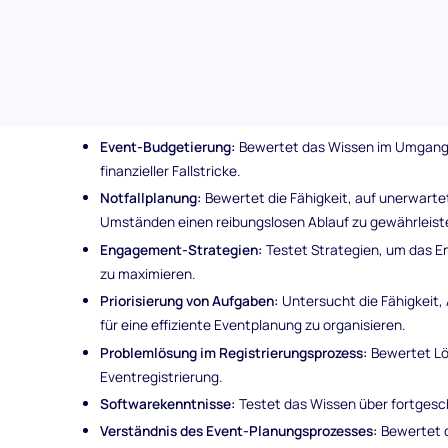
werden.
Themen, die im Event-Management-Einstellungst
Der Event-Management-Kandidatenscreeningtest bewertet
Bereichen:
Event-Budgetierung:
Bewertet das Wissen im Umgang 
finanzieller Fallstricke.
Notfallplanung:
Bewertet die Fähigkeit, auf unerwartet
Umständen einen reibungslosen Ablauf zu gewährleist
Engagement-Strategien:
Testet Strategien, um das E
zu maximieren.
Priorisierung von Aufgaben:
Untersucht die Fähigkeit,
für eine effiziente Eventplanung zu organisieren.
Problemlösung im Registrierungsprozess:
Bewertet Lö
Eventregistrierung.
Softwarekenntnisse:
Testet das Wissen über fortges
Verständnis des Event-Planungsprozesses:
Bewertet d