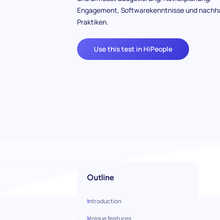
Engagement, Softwarekenntnisse und nachha
Praktiken.
Use this test in HiPeople
Outline
Introduction
Unique features