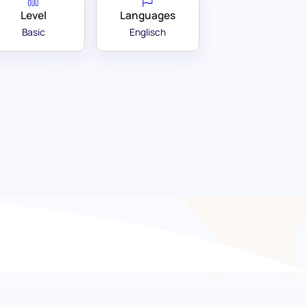
Level
Languages
Basic
Englisch
e die Orchestratoren
t dem Event-Management-Fähigkeitentest.
andidaten hinsichtlich ihrer Fähigkeit zu