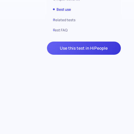
Best use
Related tests
Test FAQ
Use this test in HiPeople