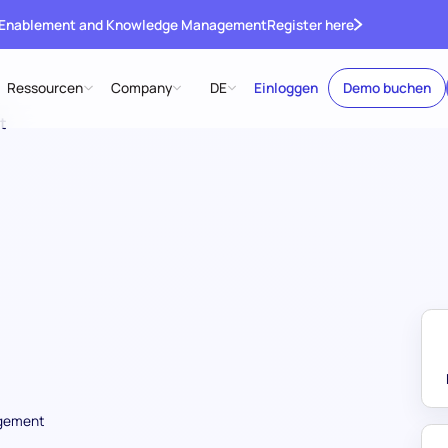
 Enablement and Knowledge Management
Register here
Ressourcen
Company
DE
Einloggen
Demo buchen
t
agement