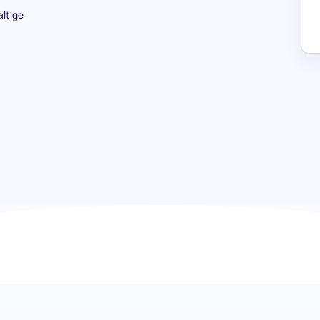
ltige
Event-Management-Test: Enthüll
unvergesslicher Events
Tauche ein in die Kernkompetenzen der Eventplanung mi
Dieses umfassende Bewertungstool ist darauf ausgelegt, K