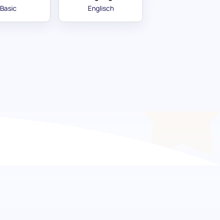
Basic
Englisch
nis für
ce-Richtlinien mit dieser gezielten
ät von Remote-Arbeitsoptionen ist und messen
nternehmens. Diese Bewertung bietet wertvolle
eld zu gestalten.