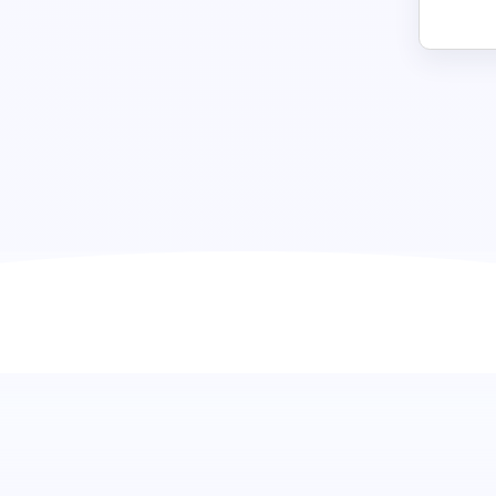
Homeoffice-Bewertung: Verständ
Kandidatenpräferenzen
Verstehen Sie die Präferenzen der Kandidaten für Homeoffi
Bewertung. Erfahren Sie, wie wichtig ihnen die Flexibilit
Sie ihre Kompatibilität mit den Arbeitsrichtlinien Ihres U
Einblicke, um ein für beide Seiten vorteilhaftes Arbeitsumf