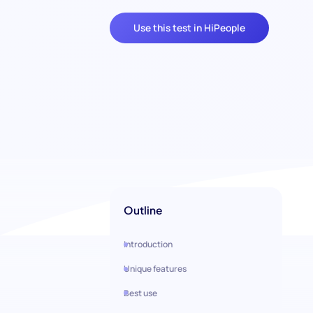
Use this test in HiPeople
Outline
Introduction
Unique features
Best use