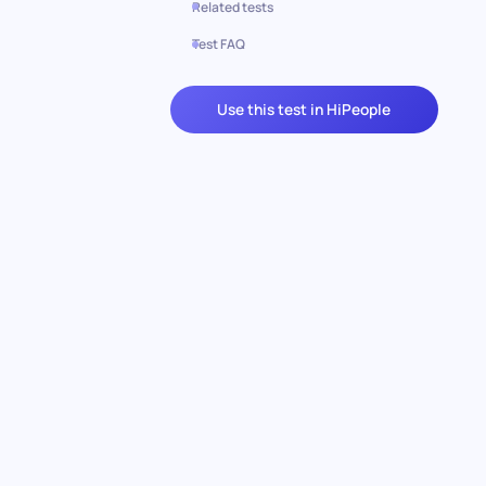
Related tests
Test FAQ
Use this test in HiPeople