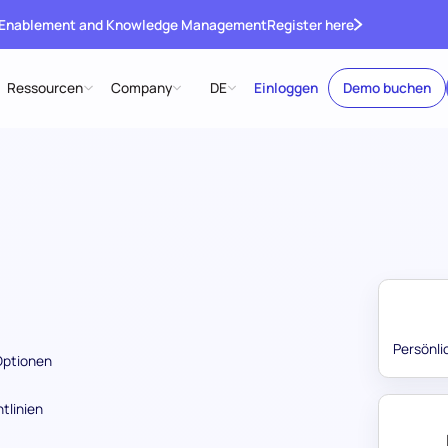
 Enablement and Knowledge Management
Register here
Ressourcen
Company
DE
Einloggen
Demo buchen
Persönli
Optionen
tlinien