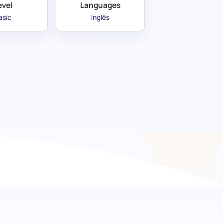
evel
Languages
asic
Inglês
Compreender as
s políticas de trabalho remoto com esta
ibilidade das opções de trabalho à distância e
tir de casa da sua organização. Esta