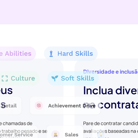
Diversidade e inclus
eus
Inclua dive
os
na contra
 e chamadas de
Pare de contratar candi
o trabalho pesado e se
avaliações baseadas na c