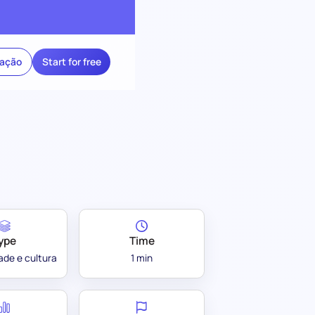
ração
Start for free
ype
Time
ade e cultura
1 min