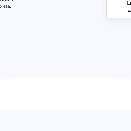
L
presa.
B
Avaliação de Trabalho Remoto: 
preferências dos candidatos
Compreenda as preferências dos candidatos em relação à
avaliação direcionada. Descubra o quanto valorizam a flex
meça a compatibilidade com as políticas de trabalho a par