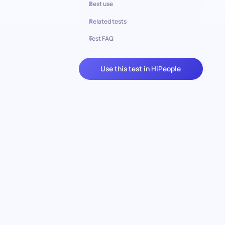
Best use
Related tests
Test FAQ
Use this test in HiPeople