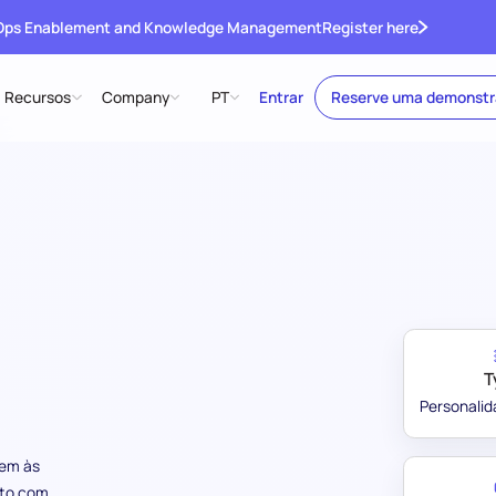
 Ops Enablement and Knowledge Management
Register here
Recursos
Company
PT
Entrar
Reserve uma demonst
T
Personalid
uem às
nto com