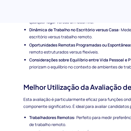
a vários aspetos do trabalho remoto, incluindo:
Flexibilidade na Localização do Trabalho:
Avalia prefe
qualquer lugar versus um local fixo.
Dinâmica de Trabalho no Escritório versus Casa:
Mede 
escritório versus trabalho remoto.
Oportunidades Remotas Programadas ou Espontânea
remoto estruturados versus flexíveis.
Considerações sobre Equilíbrio entre Vida Pessoal e P
priorizam o equilíbrio no contexto de ambientes de tra
Melhor Utilização da Avaliação d
Esta avaliação é particularmente eficaz para funções on
componente significativo. É ideal para avaliar candidatos
Trabalhadores Remotos:
Perfeito para medir preferênc
de trabalho remoto.