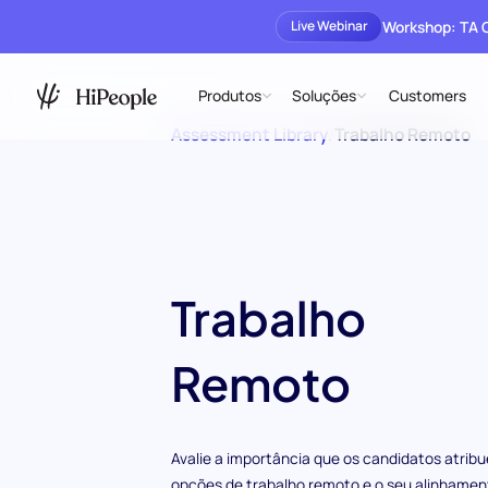
Workshop: TA
Live Webinar
Produtos
Soluções
Customers
Assessment Library
/
Trabalho Remoto
Trabalho
Remoto
Avalie a importância que os candidatos atrib
opções de trabalho remoto e o seu alinhame