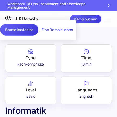
Workshop: TA Ops Enablement and Knowledge
Management
Demo buchen
Assessment Library
/
Informatik
Starte kostenlos
Eine Demo buchen
Type
Time
Fachkenntnisse
10 min
Level
Languages
Basic
Englisch
Informatik