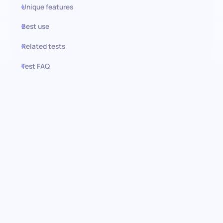
Unique features
Best use
Related tests
Test FAQ
Use this test in HiPeople
Informatik-Test: Die
Technikgenies finden
Betreten Sie die Zukunft, indem Sie Kandidaten identifizieren,
die nicht nur die Kernprinzipien der Informatik verstehen,
sondern dieses Wissen auch in realen Szenarien anwenden
können. Unser Informatik-Voreinstellungstest bewertet die