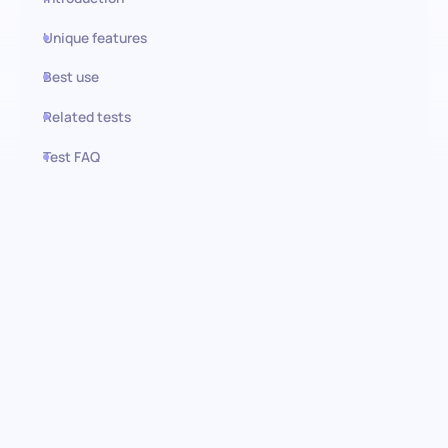
Unique features
Best use
Related tests
Test FAQ
Use this test in HiPeople
Media-Einkaufs-Test:
Identifizierung erstklassiger
Media-Einkäufer
Unsere umfassende Bewertung ist darauf ausgerichtet, eine
Vielzahl von Fähigkeiten von der Kampagnenoptimierung bis zum