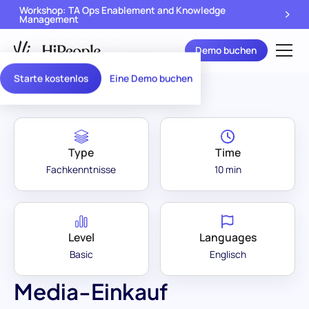
Workshop: TA Ops Enablement and Knowledge
Management
Demo buchen
Assessment Library
/
Media-Einkauf
Starte kostenlos
Eine Demo buchen
Type
Time
Fachkenntnisse
10 min
Level
Languages
Basic
Englisch
Media-Einkauf