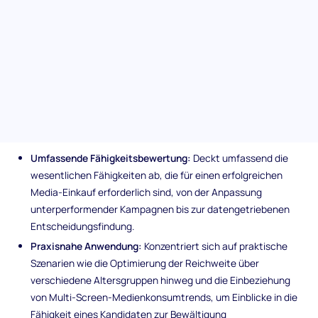
Programmatischen Einkaufen zu testen. Diese Bewertung ist Ihr
Schlüssel, um Kandidaten zu entdecken, die in der komplexen
Medienlandschaft versiert sind und sicherzustellen, dass Ihre
Marketingstrategien immer ins Schwarze treffen.
Einzigartige Merkmale der
Media-Einkaufs-Bewertung
Umfassende Fähigkeitsbewertung:
Deckt umfassend die
wesentlichen Fähigkeiten ab, die für einen erfolgreichen
Media-Einkauf erforderlich sind, von der Anpassung
unterperformender Kampagnen bis zur datengetriebenen
Entscheidungsfindung.
Praxisnahe Anwendung:
Konzentriert sich auf praktische
Szenarien wie die Optimierung der Reichweite über
verschiedene Altersgruppen hinweg und die Einbeziehung
von Multi-Screen-Medienkonsumtrends, um Einblicke in die
Fähigkeit eines Kandidaten zur Bewältigung