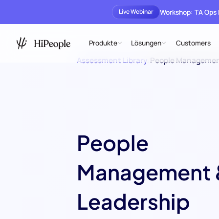
Workshop: TA Ops
Live Webinar
Produkte
Lösungen
Customers
Assessment Library
/
People Management
People
Management 
Leadership