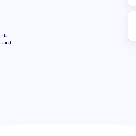
e
, der
on und