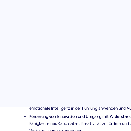
Detaillierte Analyse:
Bietet detaillierte Einblicke in di
Führungshürden zu bewältigen und Teamdynamiken eff
Leicht verständliche Ergebnisse:
Die Ergebnisse sind k
Management- und Führungspotential eines Kandidate
Interessant für Kandidaten:
Entwickelt, um Kandidaten
bieten, während ihre Fähigkeiten genau bewertet wer
Themen, die im People Management & Leadership 
abgedeckt werden
Diese Bewertung prüft die Fähigkeiten der Kandidaten in 
Aufbau von Vertrauen und Vermeidung typischer Führ
Kandidaten, eine vertrauensvolle Beziehung zu seinem 
der Führung zu vermeiden.
Nutzung von emotionaler Intelligenz und effektiver D
emotionale Intelligenz in der Führung anwenden und A
Förderung von Innovation und Umgang mit Widerstan
Fähigkeit eines Kandidaten, Kreativität zu fördern un
Veränderungen zu begegnen.