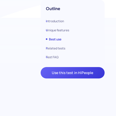
Outline
Introduction
Unique features
Best use
Related tests
Test FAQ
Use this test in HiPeople