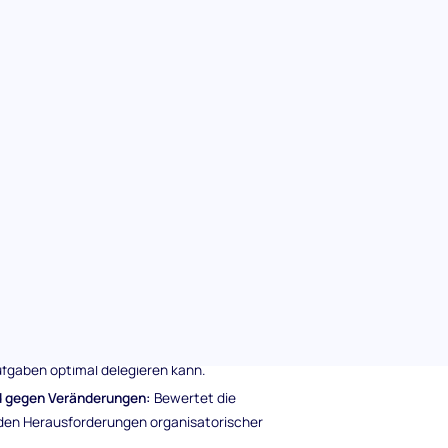
e Fähigkeiten der Kandidaten, alltägliche
ektiv zu managen.
lar und bieten klare Hinweise auf das
n.
 zu fesseln und eine positive Erfahrung zu
den.
(Grundlagen) Vorselektionstest
folgenden Bereichen:
ungsfehler:
Testet die Fähigkeit des
Team aufzubauen und typische Fallstricke in
elegation:
Bewertet, wie gut ein Kandidat
ufgaben optimal delegieren kann.
d gegen Veränderungen:
Bewertet die
d den Herausforderungen organisatorischer