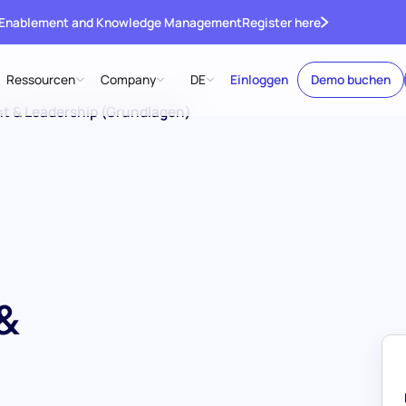
 Enablement and Knowledge Management
Register here
Ressourcen
Company
DE
Einloggen
Demo buchen
 & Leadership (Grundlagen)
&