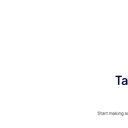
Ta
Start making s