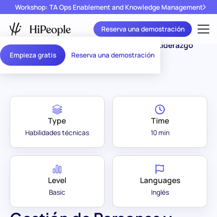
Workshop: TA Ops Enablement and Knowledge Management
Reserva una demostración
Assessment
Gestión de Personas y Liderazgo
/
Empieza gratis
Reserva una demostración
Library
(Básico)
Type
Time
Habilidades técnicas
10 min
Level
Languages
Basic
Inglés