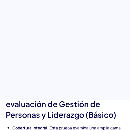
emergentes
Mejora tu proceso de contratación con una evaluación dirigida
específicamente diseñada para medir habilidades
fundamentales de liderazgo y gestión de personas. Esta prueba
de nivel básico ofrece información sobre la capacidad de un
candidato para gestionar equipos de manera efectiva, fomentar
un entorno colaborativo y liderar con empatía e innovación.
Perfecta para equipos de contratación que buscan identificar
individuos con potencial para crecer en roles de liderazgo
impactantes.
Características únicas de la
evaluación de Gestión de
Personas y Liderazgo (Básico)
Cobertura integral:
Esta prueba examina una amplia gama