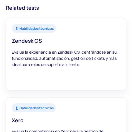
evaluaciones proporcionan datos precisos y significativos para
Related tests
informar tus decisiones de contratación.
Habilidades técnicas
Zendesk CS
Evalúa la experiencia en Zendesk CS, centrándose en su
funcionalidad, automatización, gestión de tickets y más,
ideal para roles de soporte al cliente.
Habilidades técnicas
Xero
Evalúa la competencia en Xero para la gestión de