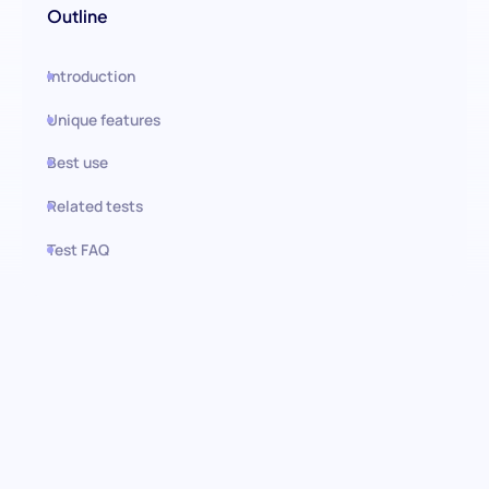
Outline
Introduction
Unique features
Best use
Related tests
Test FAQ
Use this test in HiPeople
Gestión de Personas y
Liderazgo (Básico):
Identificando líderes