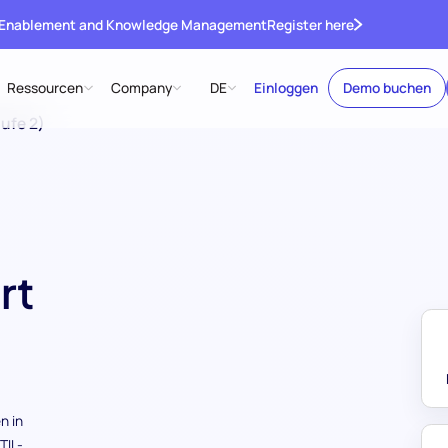
 Enablement and Knowledge Management
Register here
Ressourcen
Company
DE
Einloggen
Demo buchen
ufe 2)
rt
n in
TIL-