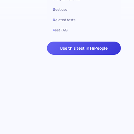
Best use
Related tests
Test FAQ
Use this test in HiPeople