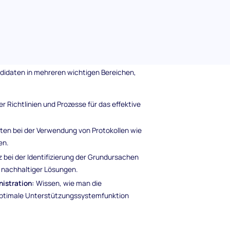
s eine nachhaltige Systemgesundheit fördert.
gewährleistet unsere Bewertung einen
port (Stufe 2) behandelt werden
didaten in mehreren wichtigen Bereichen,
r Richtlinien und Prozesse für das effektive
ten bei der Verwendung von Protokollen wie
en.
bei der Identifizierung der Grundursachen
nachhaltiger Lösungen.
nistration:
Wissen, wie man die
 optimale Unterstützungssystemfunktion