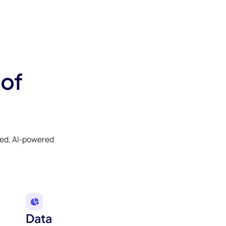
 of
ked, AI-powered
Data