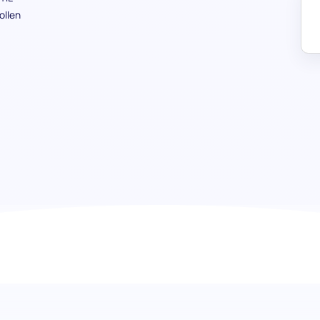
ollen
Bewertung des Kundensupports (S
die Fähigkeiten Ihres Support-T
Identifizieren Sie Top-Talente für Ihr Support-Team mit 
Kundensupport (Stufe 2). Diese Bewertung wurde entwick