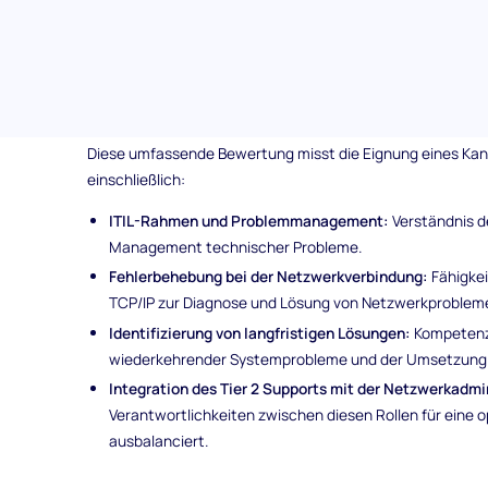
Systemprobleme zu identifizieren und umzusetzen, wa
Hochwertiger Testinhalt:
Von Fachexperten erstellt, 
gründlichen und zuverlässigen Bewertungsprozess.
Themen, die im Screening-Test für den Kundensup
Diese umfassende Bewertung misst die Eignung eines Kan
einschließlich:
ITIL-Rahmen und Problemmanagement:
Verständnis de
Management technischer Probleme.
Fehlerbehebung bei der Netzwerkverbindung:
Fähigkei
TCP/IP zur Diagnose und Lösung von Netzwerkproblem
Identifizierung von langfristigen Lösungen:
Kompetenz 
wiederkehrender Systemprobleme und der Umsetzung 
Integration des Tier 2 Supports mit der Netzwerkadmi
Verantwortlichkeiten zwischen diesen Rollen für eine
ausbalanciert.