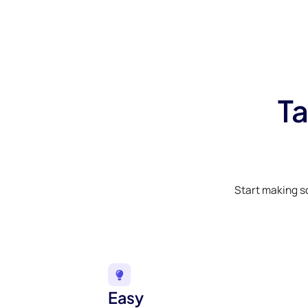
Ta
Start making s
Easy