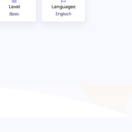
Level
Languages
Basic
Englisch
tufe 2): Verbessern Sie
eams
unserer umfassenden Bewertung für den
elt, um die technische Kompetenz und