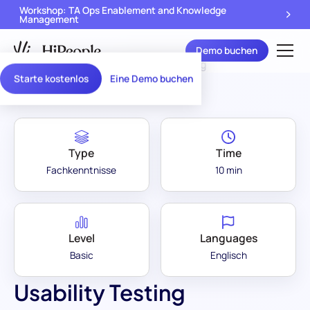
Workshop: TA Ops Enablement and Knowledge
Management
Demo buchen
Assessment Library
/
Usability Testing
Starte kostenlos
Eine Demo buchen
Type
Time
Fachkenntnisse
10 min
Level
Languages
Basic
Englisch
Usability Testing