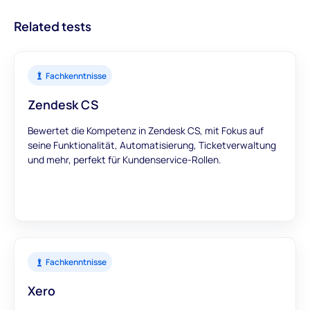
aussagekräftige Daten liefern, um Ihre
Related tests
Einstellungsentscheidungen zu unterstützen.
Fachkenntnisse
Zendesk CS
Bewertet die Kompetenz in Zendesk CS, mit Fokus auf
seine Funktionalität, Automatisierung, Ticketverwaltung
und mehr, perfekt für Kundenservice-Rollen.
Fachkenntnisse
Xero