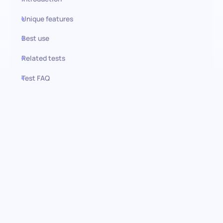
Unique features
Best use
Related tests
Test FAQ
Use this test in HiPeople
Usability-Testing-Assessment:
Expertise zur Verbesserung der
Benutzererfahrung
Tauchen Sie tief in die Kompetenzen Ihrer Kandidaten mit
unserem Usability-Testing-Assessment ein. Dieser Test ist