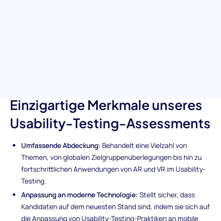
darauf ausgelegt, die Fähigkeiten in modernen Usability-
Praktiken zu erkennen. Er bewertet Kandidaten hinsichtlich
ihres Verständnisses globaler Usability-Standards, der
Anpassung an mobile Technologien und mehr. Es ist Ihr
strategisches Werkzeug, um Fachleute auszuwählen, die die
traditionellen Grenzen des Usability-Tests überschreiten
können, für eine unvergleichliche Benutzererfahrung.
Einzigartige Merkmale unseres
Usability-Testing-Assessments
Umfassende Abdeckung:
Behandelt eine Vielzahl von
Themen, von globalen Zielgruppenüberlegungen bis hin zu
fortschrittlichen Anwendungen von AR und VR im Usability-
Testing.
Anpassung an moderne Technologie:
Stellt sicher, dass
Kandidaten auf dem neuesten Stand sind, indem sie sich auf
die Anpassung von Usability-Testing-Praktiken an mobile