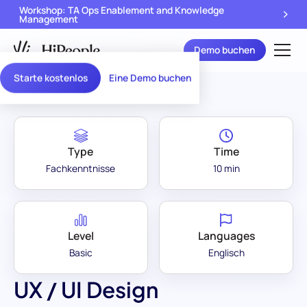
Workshop: TA Ops Enablement and Knowledge
Management
Demo buchen
Assessment Library
/
UX / UI Design
Starte kostenlos
Eine Demo buchen
Type
Time
Fachkenntnisse
10 min
Level
Languages
Basic
Englisch
UX / UI Design