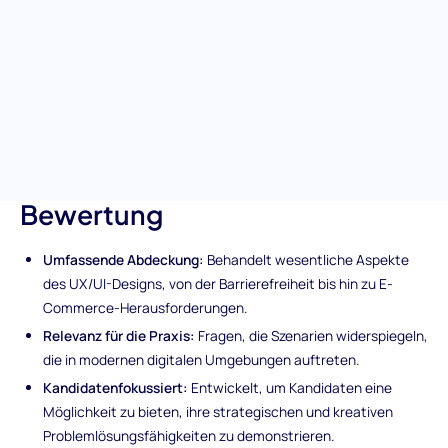
Designer, die bereit sind, die digitalen Herausforderungen von
heute zu meistern, indem sie sich auf wichtige Bereiche wie
plattformübergreifende Erlebnisse und Problemlösungen im E-
Commerce konzentrieren.
Einzigartige Merkmale der
UX/UI-Design-Vorab-
Bewertung
Umfassende Abdeckung:
Behandelt wesentliche Aspekte
des UX/UI-Designs, von der Barrierefreiheit bis hin zu E-
Commerce-Herausforderungen.
Relevanz für die Praxis:
Fragen, die Szenarien widerspiegeln,
die in modernen digitalen Umgebungen auftreten.
Kandidatenfokussiert:
Entwickelt, um Kandidaten eine
Möglichkeit zu bieten, ihre strategischen und kreativen
Problemlösungsfähigkeiten zu demonstrieren.