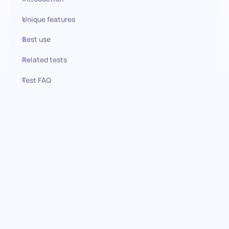
Unique features
Best use
Related tests
Test FAQ
Use this test in HiPeople
UX/UI-Design-Test: Innovation
finden, Benutzerfreundlichkeit
verbessern
Tauchen Sie mit unserem umfassenden Test in die Tiefen der
UX/UI-Designfähigkeiten ein. Diese Bewertung identifiziert