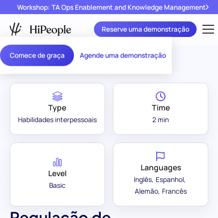
Workshop: TA Ops Enablement and Knowledge Management
Reserve uma demonstração
Assessment Library
/
Regulação de Objetivos
Comece de graça
Agende uma demonstração
Type
Time
Habilidades interpessoais
2 min
Languages
Level
Inglês
Espanhol
Basic
Alemão
Francês
Regulação de