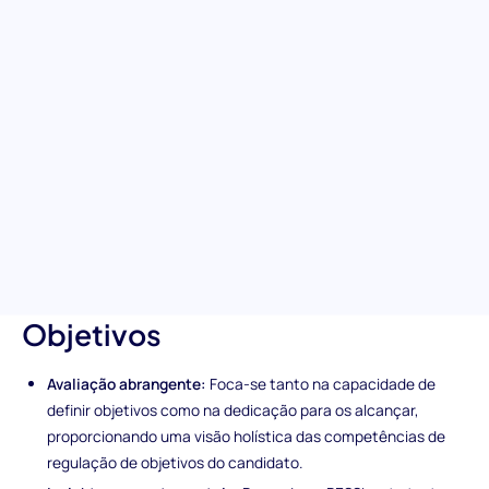
Realce as qualidades intrínsecas que destinam os candidatos
ao sucesso com a avaliação de Regulação de Objetivos. Este
teste especializado foca-se na capacidade do candidato de
definir, planear e trabalhar ambiciosamente para alcançar
objetivos. É uma ferramenta poderosa para reconhecer
potenciais contratações que exibam não apenas habilidade,
mas uma dedicação firme necessária para elevar a sua
organização a alturas incomparáveis.
Características únicas da
avaliação de Regulação de
Objetivos
Avaliação abrangente:
Foca-se tanto na capacidade de
definir objetivos como na dedicação para os alcançar,
proporcionando uma visão holística das competências de
regulação de objetivos do candidato.