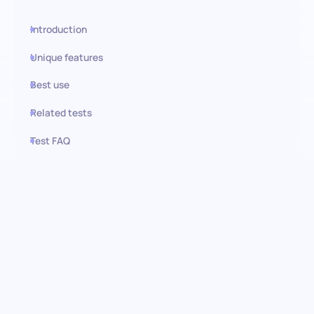
Introduction
Unique features
Best use
Related tests
Test FAQ
Use this test in HiPeople
Teste de Regulação de
Objetivos: Determinação e
ambição em destaque