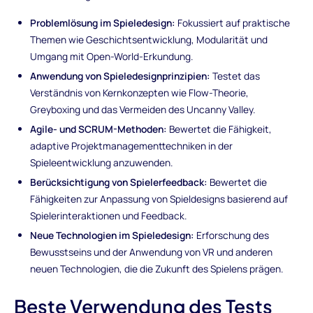
Problemlösung im Spieledesign:
Fokussiert auf praktische
Themen wie Geschichtsentwicklung, Modularität und
Umgang mit Open-World-Erkundung.
Anwendung von Spieledesignprinzipien:
Testet das
Verständnis von Kernkonzepten wie Flow-Theorie,
Greyboxing und das Vermeiden des Uncanny Valley.
Agile- und SCRUM-Methoden:
Bewertet die Fähigkeit,
adaptive Projektmanagementtechniken in der
Spieleentwicklung anzuwenden.
Berücksichtigung von Spielerfeedback:
Bewertet die
Fähigkeiten zur Anpassung von Spieldesigns basierend auf
Spielerinteraktionen und Feedback.
Neue Technologien im Spieledesign:
Erforschung des
Bewusstseins und der Anwendung von VR und anderen
neuen Technologien, die die Zukunft des Spielens prägen.
Beste Verwendung des Tests