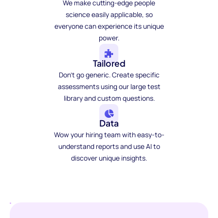
We make cutting-edge people
science easily applicable, so
everyone can experience its unique
power.
Tailored
Don't go generic. Create specific
assessments using our large test
library and custom questions.
Data
Wow your hiring team with easy-to-
understand reports and use AI to
discover unique insights.