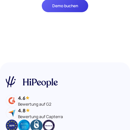
Demo buchen
4.6
Bewertung auf G2
4.8
Bewertung auf Capterra