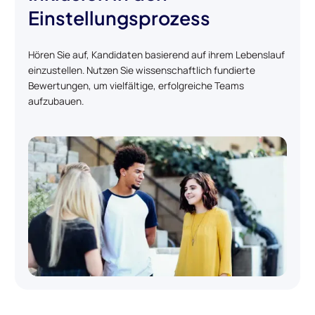
Einstellungsprozess
Hören Sie auf, Kandidaten basierend auf ihrem Lebenslauf
einzustellen. Nutzen Sie wissenschaftlich fundierte
Bewertungen, um vielfältige, erfolgreiche Teams
aufzubauen.