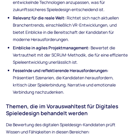
entwickelnde Technologien anzupassen, was für
zukunftssicheres Spieledesign entscheidend ist.
Relevanz für die reale Welt:
Richtet sich nach aktuellen
Branchentrends, einschließlich VR-Entwicklungen, und
bietet Einblicke in die Bereitschaft der Kandidaten für
moderne Herausforderungen.
Einblicke in agiles Projektmanagement:
Bewertet die
Vertrautheit mit der SCRUM-Methodik, die für eine effiziente
Spieleentwicklung unerlässlich ist.
Fesselnde und reflektierende Herausforderungen:
Präsentiert Szenarien, die Kandidaten herausfordern,
kritisch über Spielerbindung, Narrative und emotionale
Verbindung nachzudenken.
Themen, die im Vorauswahltest für Digitales
Spieledesign behandelt werden
Die Bewertung des digitalen Spieldesign-Kandidaten prüft
Wissen und Fähigkeiten in diesen Bereichen: