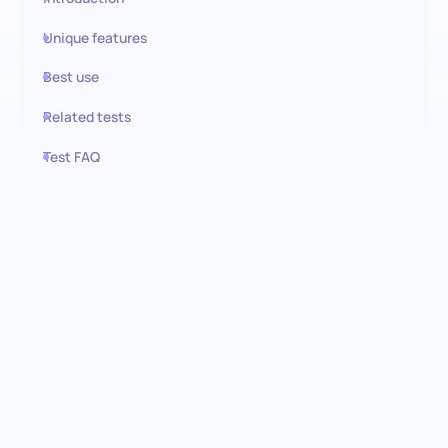
Unique features
Best use
Related tests
Test FAQ
Use this test in HiPeople
Evaluación de habilidades en
Docker: Simplificando la
contratación de expertos en
contenedores