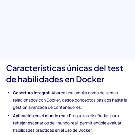
Descubra el potencial incomparable de los candidatos con
nuestra evaluación de habilidades en Docker. Diseñada para
probar rigurosamente el conocimiento y la competencia en
tecnologías Docker, esta evaluación asegura destacar a los
candidatos hábiles en usar Docker para una implementación y
gestión de aplicaciones optimizadas. Es una herramienta
esencial para navegar las complejidades de la contenerización y
mejorar la capacidad de su equipo técnico.
Características únicas del test
de habilidades en Docker
Cobertura integral:
Abarca una amplia gama de temas
relacionados con Docker, desde conceptos básicos hasta la
gestión avanzada de contenedores.
Aplicación en el mundo real:
Preguntas diseñadas para
reflejar escenarios del mundo real, permitiéndole evaluar
habilidades prácticas en el uso de Docker.