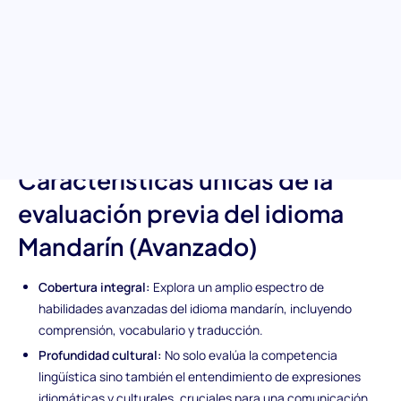
Sumérgete en las complejidades del mandarín avanzado con
una prueba integral diseñada para evaluar el dominio del
candidato en las capas intrincadas del idioma. Desde entender
expresiones idiomáticas hasta dominar la traducción, esta
prueba es tu camino para identificar a aquellos individuos que
pueden integrarse y contribuir sin problemas en entornos de
habla mandarín, asegurando el éxito global de tu equipo.
Características únicas de la
evaluación previa del idioma
Mandarín (Avanzado)
Cobertura integral:
Explora un amplio espectro de
habilidades avanzadas del idioma mandarín, incluyendo
comprensión, vocabulario y traducción.
Profundidad cultural:
No solo evalúa la competencia
lingüística sino también el entendimiento de expresiones
idiomáticas y culturales, cruciales para una comunicación