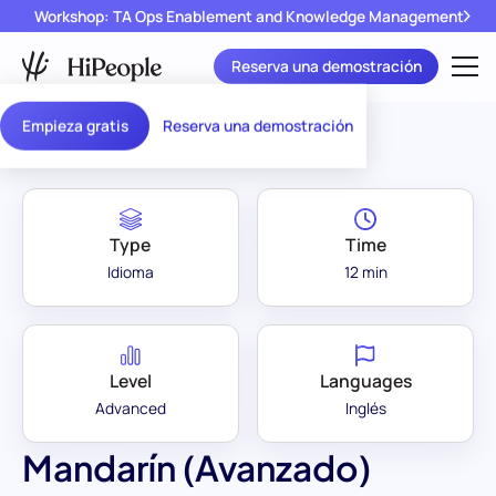
Workshop: TA Ops Enablement and Knowledge Management
Reserva una demostración
Assessment Library
/
Mandarín (Avanzado)
Empieza gratis
Reserva una demostración
Type
Time
Idioma
12 min
Level
Languages
Advanced
Inglés
Mandarín (Avanzado)