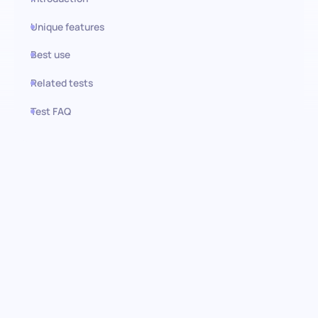
Unique features
Best use
Related tests
Test FAQ
Use this test in HiPeople
Prueba de Mandarín
(Avanzado): Navegando por las
complejidades de la
comunicación fluida