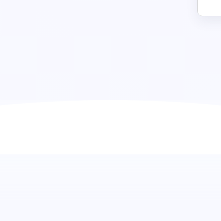
Prueba para Bartender: Revoluci
contratación
Descubre la combinación perfecta de habilidad y estilo p
integral previa al empleo para bartenders. Esta prueba es
los candidatos en técnicas esenciales de bartender, conoc
cliente. Es el primer paso hacia el éxito en cada cóctel pr