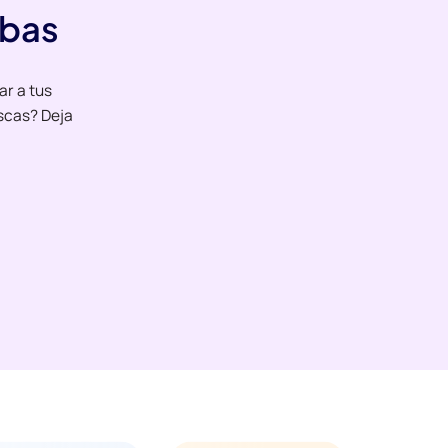
ebas
ar a tus
scas? Deja