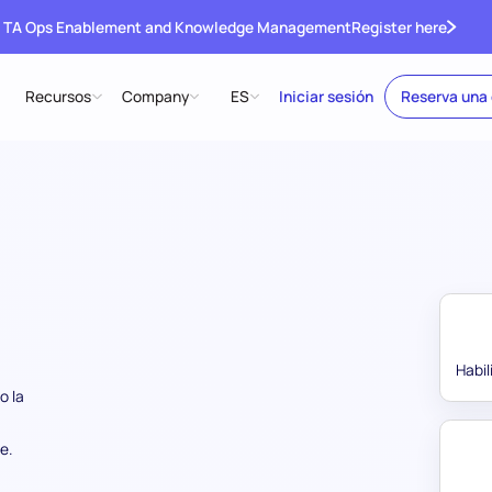
 TA Ops Enablement and Knowledge Management
Register here
Recursos
Company
ES
Iniciar sesión
Reserva una
Habi
o la
e.