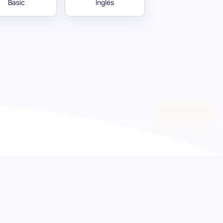
Basic
Inglés
onando el proceso de
ara tu establecimiento con nuestra evaluación
tá diseñada para discernir la competencia de
imiento de ingredientes e interacción con el
eparado en tu bar.