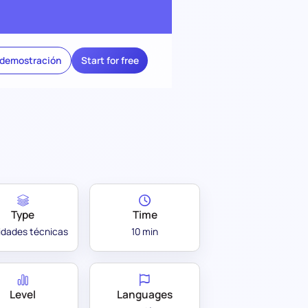
 demostración
Start for free
Type
Time
lidades técnicas
10 min
Level
Languages