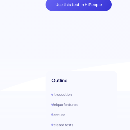
Use this test in HiPeople
Outline
Introduction
Unique features
Best use
Related tests