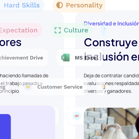
Diversidad e Inclusió
jores
Construye 
Inclusión e
y haciendo llamadas de
Deja de contratar candi
 el trabajo pesado y
evaluaciones respaldadas
principio.
diversos y ganadores.