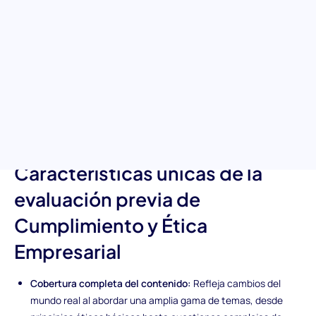
Ilumina el camino hacia la integridad y el cumplimiento legal en
tu organización con la evaluación de Cumplimiento y Ética
Empresarial. Esta poderosa herramienta evalúa la comprensión
de los candidatos sobre principios cruciales de ética,
anticorrupción, gestión de riesgos y protección de datos.
Infunde en tus operaciones empresariales prácticas éticas
inquebrantables descubriendo candidatos que no solo cumplen,
sino que superan los estándares regulatorios.
Características únicas de la
evaluación previa de
Cumplimiento y Ética
Empresarial
Cobertura completa del contenido:
Refleja cambios del
mundo real al abordar una amplia gama de temas, desde