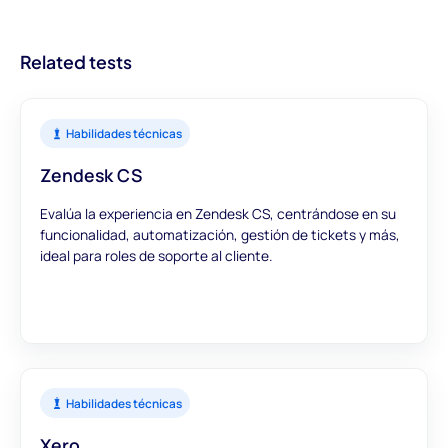
más eficientes.
ofrecer una visión integral, puedes confiar en que nuestras
evaluaciones proporcionan datos precisos y significativos para
Related tests
informar tus decisiones de contratación.
Habilidades técnicas
Zendesk CS
Evalúa la experiencia en Zendesk CS, centrándose en su
funcionalidad, automatización, gestión de tickets y más,
ideal para roles de soporte al cliente.
Habilidades técnicas
Xero