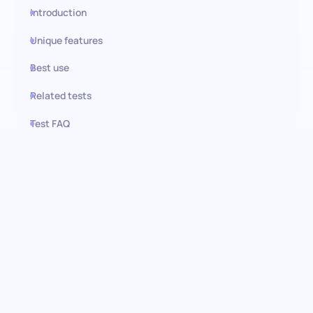
Introduction
Unique features
Best use
Related tests
Test FAQ
Use this test in HiPeople
Evaluación de Cumplimiento y
Ética Empresarial:
Construyendo una cultura de
integridad