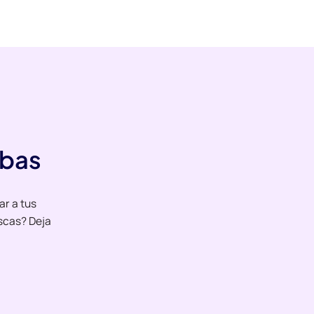
ebas
ar a tus
scas? Deja