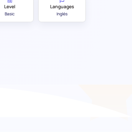
Level
Languages
Basic
Inglés
nes: Mejorando la
pre empleo de Gestión de Almacenes,
omprensión integral de un candidato sobre los