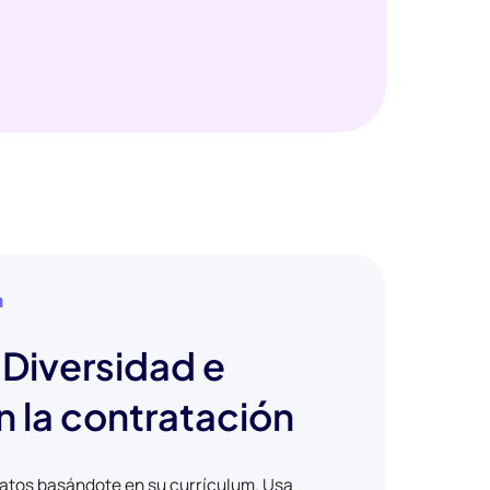
n
Diversidad e
n la contratación
datos basándote en su currículum. Usa