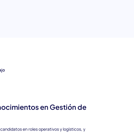
 de evaluación justo y atractivo que refleja
Gestión de Almacenes
los candidatos sobre conceptos importantes
ajo
onocimientos en Gestión de
andidatos en roles operativos y logísticos, y