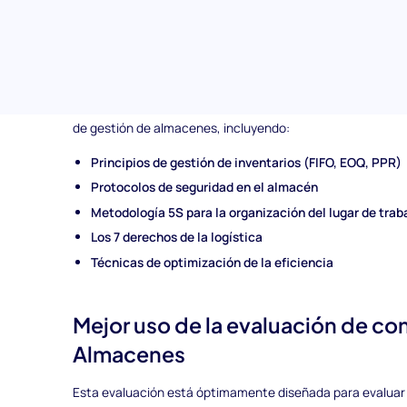
Mejora la experiencia del candidato:
Ofrece un proceso
con precisión las demandas y condiciones del puesto.
Temas cubiertos en la evaluación pre empleo de 
Esta evaluación examina la comprensión y aplicación de 
de gestión de almacenes, incluyendo:
Principios de gestión de inventarios (FIFO, EOQ, PPR)
Protocolos de seguridad en el almacén
Metodología 5S para la organización del lugar de trab
Los 7 derechos de la logística
Técnicas de optimización de la eficiencia
Mejor uso de la evaluación de c
Almacenes
Esta evaluación está óptimamente diseñada para evaluar c