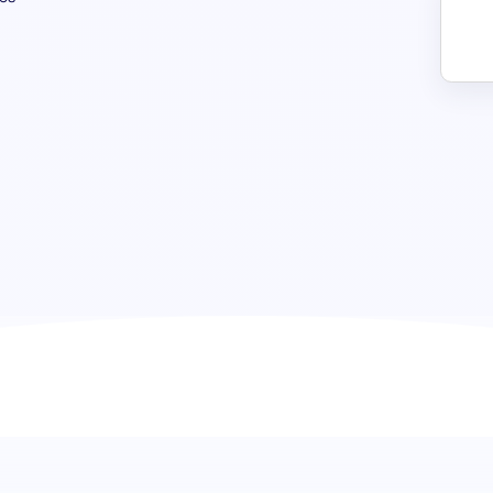
Evaluación de Gestión de Almace
eficiencia operativa
Potencia tu proceso de reclutamiento con la evaluación 
específicamente diseñada para evaluar con precisión la c