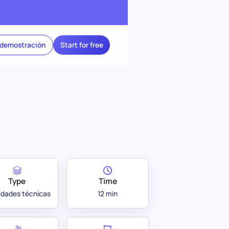
 demostración
Start for free
Type
Time
lidades técnicas
12 min