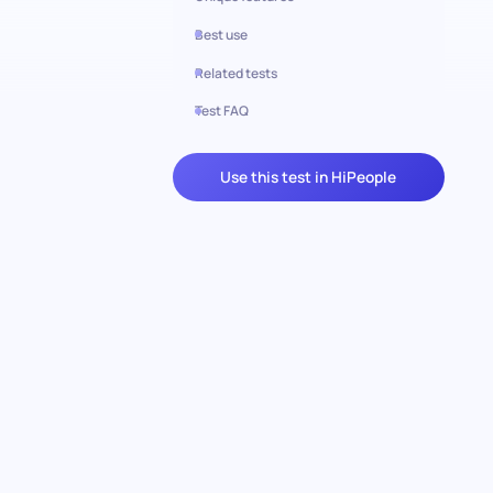
Best use
Related tests
Test FAQ
Use this test in HiPeople