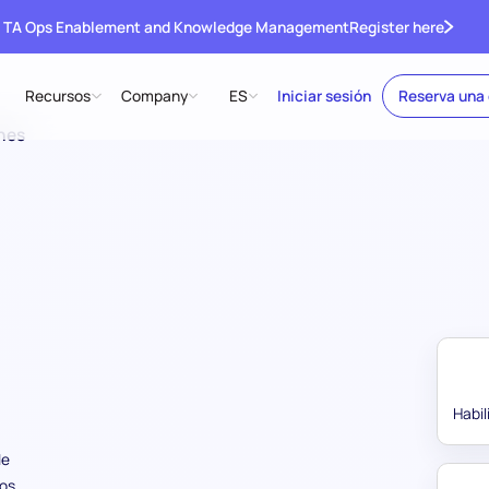
 TA Ops Enablement and Knowledge Management
Register here
Recursos
Company
ES
Iniciar sesión
Reserva una
nes
Habi
de
tos